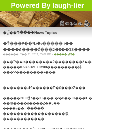
Powered By laugh-lier
�ڵ��Դ���ۡ�News Topics
�Ť���Ρ��Ϥޤ�ޤ����� i��
����ð����Ź���ʡ�8��13����
������, 7�� 31, 2013, 05:07 PM -
�����ʤξҲ�
�����KARABACO mini���������䤵
���Ƥ��������ޤ���
===================================================
�������ػҤ����֡��Ƥ�£���λŻ���
�����2013ǯ7��31���ʿ�ˡ�8��13���ʲС�
��졧����ð����Ź�ܴ�5��
����ץ��⡼�����
������������������졼
�����������̡�