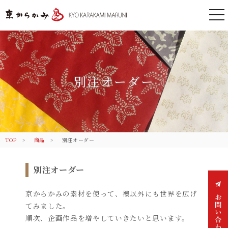
togg
nav
京都 からかみ｜伝統のふすま紙 株
式会社丸二
別注オーダー
TOP
商品
別注オーダー
別注オーダー
京からかみの素材を使って、襖以外にも世界を広げ
てみました。
順次、企画作品を増やしていきたいと思います。