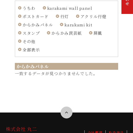
うちわ
karakami wall panel
お問
ポストカード
行灯
アクリル行燈
い合
わせ
からかみパネル
karakami kit
スタンプ
からかみ民芸紙
屏風
その他
全部表示
からかみパネル
一致するデータが見つかりませんでした。
株式会社 丸二
会社概要
取扱商品