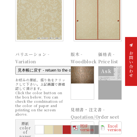
バリエーション -
版木 -
価格表 -
Variation
Woodblock
Price list
Ask
お好みの原紙、摺り色をクリッ
クして下さい。上記画面で御確
お問
認して頂けます。
い合
Click the color button on
わせ
the box below. You can
check the combination of
the color of paper and
見積書・注文書 -
printing on the screen
above.
Quotation/Order seet
原紙
PDF
Excel
color
version
version
of
paper