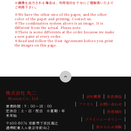
※画像を出力される場合は、
利用規約
を十分にご理解頂いた上で
ご利用下さい。
※We have the other size of the paper, and the other
color of the paper and printing. Contact us.
※The combination system above is an image. It is
different from the actual. Please note.
※There is some differents at the order because we make
a new paint at every order.
※Read and follow the User Agreement before you print
the images on this page.
株式会社 丸二
会社概要
取扱商品
- Maruni Co., Ltd. -
アクセス
お問い合わせ
営業時間：9：00～18：00
定休日：土・日・祝日 ※夏期・年
利用規約
末年始
プライバシーポリシー
〒600-8076
京都市下京区高辻
京からかみ体験
通堺町東入ル泉正寺町462