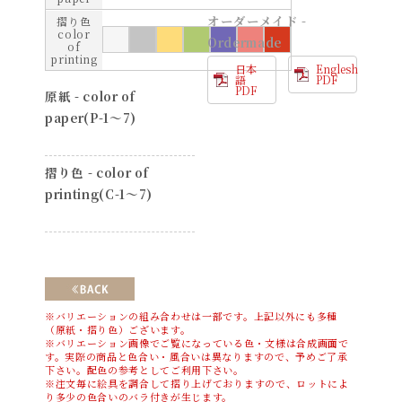
オーダーメイド -
摺り色
color
Ordermade
of
printing
日本
Englesh
語
PDF
PDF
原紙 - color of
paper(P-1〜7)
摺り色 - color of
printing(C-1〜7)
※バリエーションの組み合わせは一部です。上記以外にも多種
（原紙・摺り色）ございます。
※バリエーション画像でご覧になっている色・文様は合成画面で
す。実際の商品と色合い・風合いは異なりますので、予めご了承
下さい。配色の参考としてご利用下さい。
※注文毎に絵具を調合して摺り上げておりますので、ロットによ
り多少の色合いのバラ付きが生じます。