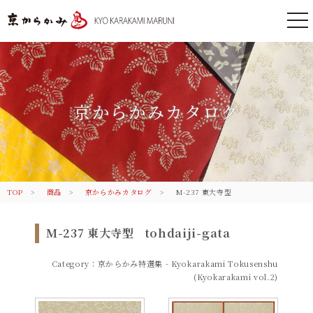
togg
nav
京都 からかみ｜伝統のふすま紙 株
式会社丸二
京からかみカタログ
TOP
商品
京からかみカタログ
M-237 東大寺型
M-237 東大寺型
tohdaiji-gata
Category：京からかみ特選集 - Kyokarakami Tokusenshu
(Kyokarakami vol.2)