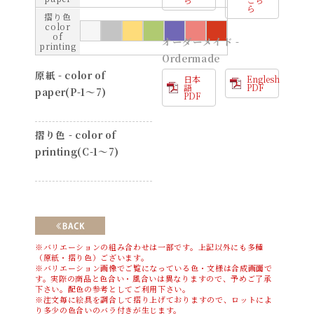
ら
摺り色
color
of
オーダーメイド -
printing
Ordermade
原紙 - color of
日本
Englesh
語
PDF
paper(P-1〜7)
PDF
摺り色 - color of
printing(C-1〜7)
※バリエーションの組み合わせは一部です。上記以外にも多種
（原紙・摺り色）ございます。
※バリエーション画像でご覧になっている色・文様は合成画面で
す。実際の商品と色合い・風合いは異なりますので、予めご了承
下さい。配色の参考としてご利用下さい。
※注文毎に絵具を調合して摺り上げておりますので、ロットによ
り多少の色合いのバラ付きが生じます。