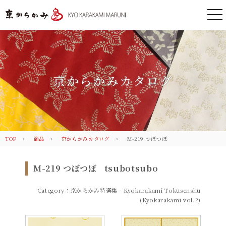
togg
nav
京都 からかみ｜伝統のふすま紙 株
式会社丸二
京からかみカタログ
TOP
商品
京からかみカタログ
M-219 つぼつぼ
M-219 つぼつぼ
tsubotsubo
Category：京からかみ特選集 - Kyokarakami Tokusenshu
(Kyokarakami vol.2)