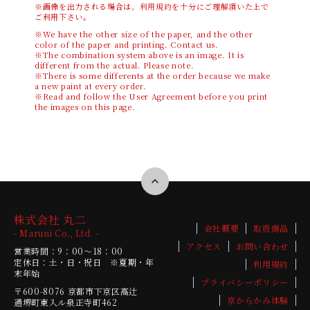
※画像を出力される場合は、
利用規約
を十分にご理解頂いた上で
ご利用下さい。
※We have the other size of the paper, and the other
color of the paper and printing. Contact us.
※The combination system above is an image. It is
different from the actual. Please note.
※There is some differents at the order because we make
a new paint at every order.
※Read and follow the User Agreement before you print
the images on this page.
株式会社 丸二
会社概要
取扱商品
- Maruni Co., Ltd. -
アクセス
お問い合わせ
営業時間：9：00～18：00
定休日：土・日・祝日 ※夏期・年
利用規約
末年始
プライバシーポリシー
〒600-8076
京都市下京区高辻
京からかみ体験
通堺町東入ル泉正寺町462