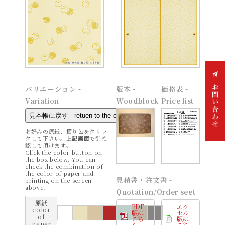
バリエーション -
版木 -
価格表 -
Variation
Woodblock
Price list
お好みの原紙、摺り色をクリッ
クして下さい。上記画面で御確
お問
認して頂けます。
い合
Click the color button on
わせ
the box below. You can
check the combination of
the color of paper and
見積書・注文書 -
printing on the screen
above.
Quotation/Order seet
原紙
PDF
エク
color
版は
セル
of
こち
版は
paper
ら
こち