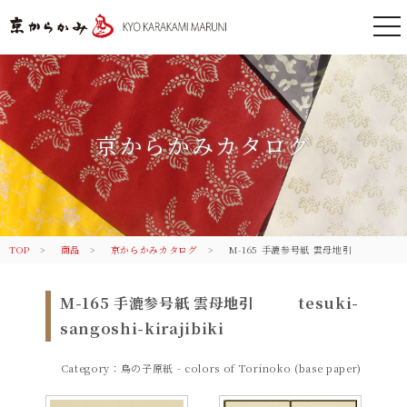
togg
nav
京都 からかみ｜伝統のふすま紙 株
式会社丸二
京からかみカタログ
TOP
商品
京からかみカタログ
M-165 手漉参号紙 雲母地引
M-165 手漉参号紙 雲母地引
tesuki-
sangoshi-kirajibiki
Category：鳥の子原紙 - colors of Torinoko (base paper)