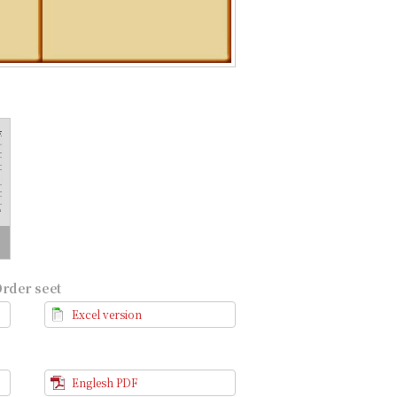
der seet
Excel version
Englesh PDF