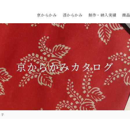
京からかみ
漆からかみ
制作・納入実績
商
京からかみカタログ
ノ子