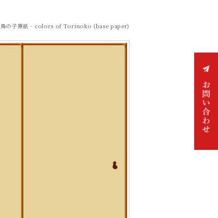
鳥の子原紙 - colors of Torinoko (base paper)
お問い
合わせ