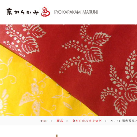
京都 からかみ｜伝統のふすま紙 株式会社丸
二
TOP
商品
京からかみカタログ
M-161 薄赤香鳥