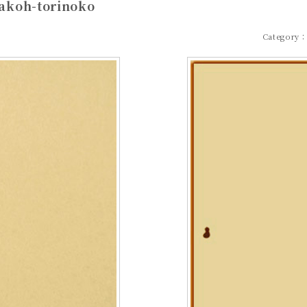
akoh-torinoko
Category：