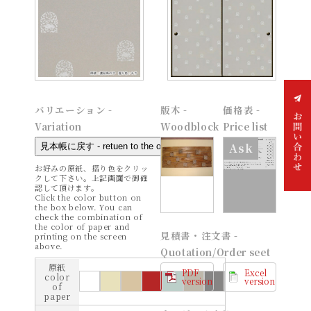
バリエーション -
版木 -
価格表 -
Variation
Woodblock
Price list
Ask
お好みの原紙、摺り色をクリッ
クして下さい。上記画面で御確
認して頂けます。
お問
Click the color button on
い合
the box below. You can
わせ
check the combination of
the color of paper and
見積書・注文書 -
printing on the screen
above.
Quotation/Order seet
原紙
PDF
Excel
color
version
version
of
paper