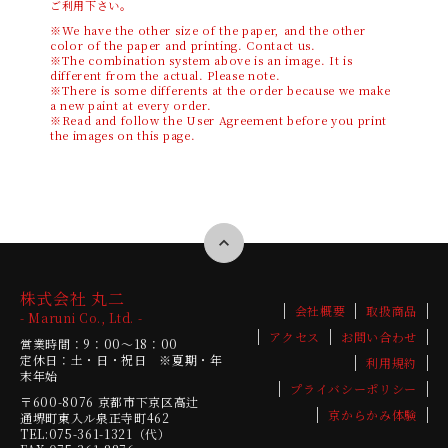
ご利用下さい。
※We have the other size of the paper, and the other
color of the paper and printing. Contact us.
※The combination system above is an image. It is
different from the actual. Please note.
※There is some differents at the order because we make
a new paint at every order.
※Read and follow the User Agreement before you print
the images on this page.
株式会社 丸二
会社概要
取扱商品
- Maruni Co., Ltd. -
アクセス
お問い合わせ
営業時間：9：00～18：00
定休日：土・日・祝日 ※夏期・年
利用規約
末年始
プライバシーポリシー
〒600-8076
京都市下京区高辻
京からかみ体験
通堺町東入ル泉正寺町462
TEL:075-361-1321（代）