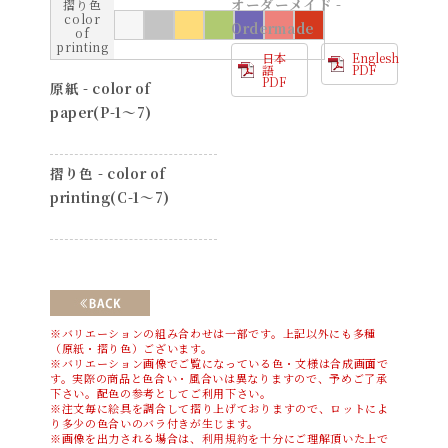
オーダーメイド -
摺り色
color
Ordermade
of
printing
日本
Englesh
語
PDF
PDF
原紙 - color of
paper(P-1〜7)
摺り色 - color of
printing(C-1〜7)
※バリエーションの組み合わせは一部です。上記以外にも多種
（原紙・摺り色）ございます。
※バリエーション画像でご覧になっている色・文様は合成画面で
す。実際の商品と色合い・風合いは異なりますので、予めご了承
下さい。配色の参考としてご利用下さい。
※注文毎に絵具を調合して摺り上げておりますので、ロットによ
り多少の色合いのバラ付きが生じます。
※画像を出力される場合は、
利用規約
を十分にご理解頂いた上で