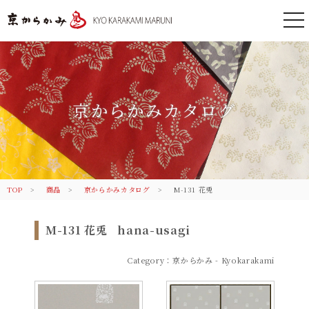
togg
nav
京都 からかみ｜伝統のふすま紙 株
式会社丸二
京からかみカタログ
TOP
商品
京からかみカタログ
M-131 花兎
M-131 花兎
hana-usagi
Category：京からかみ - Kyokarakami