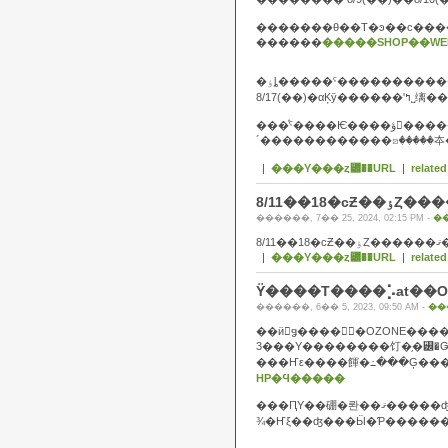
�������θ��Τ�ͽ��ϲ��
������
�����SHOP��W
�ٶȴ�����ˤ���������
���ͤˤ����Ѥ����ؤ򤪤����������ޤ�������
|
���Υ���ȥ꡼��URL
|
related
������, 7�� 25, 2024, 02:15 PM -
�
8/11�
|
���Υ���ȥ꡼��URL
|
related
Ÿ����Τ����⡡at��O
������, 6�� 5, 2023, 09:50 AM -
��
��ӥ󥰥ǥ����󥻥󥿡�OZONE��
3���Υ��������饤�֥�꡼�
HP�Ϥ�����
���ԤΥ��硼�