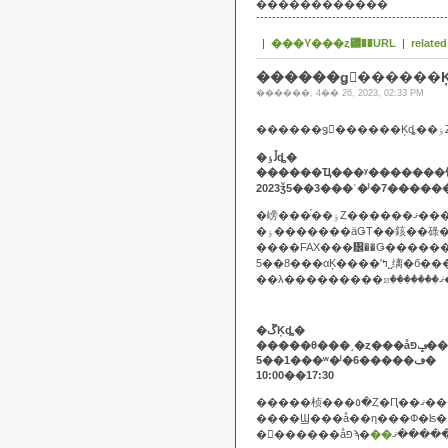
������������
------------------------------------------------
|
���Υ���ȥ꡼��URL
|
related
������ǥ󥦥������Ķ
������, 4�� 26, 2023, 02:33 PM
�
�ڵٶȡ�
2023ǯ5��3���ʿ�ˡ�7����
�嵭���֡��ٶȤ������ޤ�
��λ
�ڱĶȡ�
5��1���ʷ�ˡ�6�����ڡ�
10:00��17:30
�����桢���٥�Ȥ�Ԥ
�������åפϡ�