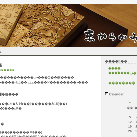
s
����ƥ��
�Τ餻
�ۡ���
������
����
Ȥʤꡢ�Խ뤬³���ޤ������ͤ��������ᤴ���Ǥ��礦����
���˾���ʤ������ϲ��������ˤƲƵ��ٶȤȤ����Ƥ��������ޤ���
��������
�ʻ�̳��ڤӥ��硼�롼���
Calendar
«
�������ٶ�����2025ǯ��8/9���ڡˡ�8/14(��)������8/16(��)
��
��)���ϱĶ�
5
12
��������ݡ��θ�����åס�
19
26
���2025ǯ��8/13(��)������16(��)
)��8/11�ʷ�ˡˡ�8/12(��)���ϱĶ�