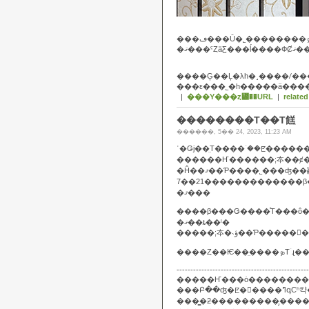
���ε���˾�һ�����ä��
|
���Υ���ȥ꡼��URL
|
related
��������Τ��Τ餻
������, 5�� 24, 2023, 11:23 AM
�Ĥ��ޤ��Ƥ����˾���ʤ��顢
7��21�������������β
�ޤ���
����β���Ǥ����ͤΤ���ô���礭���ʤäƤ��ޤ
�ޤ��ȶ��ˡ�
------------------------------------------------
���Բ��ʤ�
���̳�ƻ���������̡���