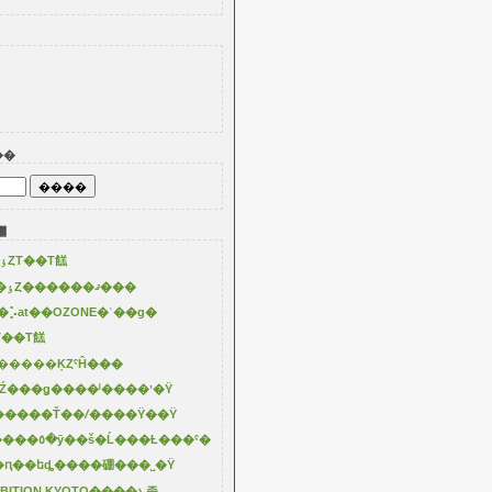
��
꡼
2025�ơ��Ƶ��ٶȤΤ��Τ餻
8/11��18�ϲƵ��ٶȤ������ޤ���
⡡at��OZONE�ʿ��ɡ�
��Τ餻
�����ĶȤˤĤ���
��Ź���ǥ����ˡ����ʽ�Ÿ
�����Ť��ꤷ����Ÿ��Ÿ
3/11��Į�Ȥ������٥�ȳ��š�Ĺ���Ƚ���ˤ�
�ԥ��եȡ����硼���˽�Ÿ
XHIBITION KYOTO����ܥ졼