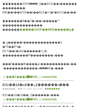
�������ٶ�����2025ǯ��8/13(��)������16(��)
��������
8/9(��)��8/10(��)��8/11�ʷ�ˡˡ�8/12(��)���ϱĶ�
�������θ��Τ�ͽ��ϲ�����ꥢ
��������������
������
�����SHOP��WEB�����ȡ�
�ٶȴ�����ˤ�������������礻
�ˤĤ��Ƥϡ�
8/17(��)�αĶȳ������ʹߤ˽缡
���������Ƥ��������ޤ���
���ͤˤ����Ѥ����ؤ򤪤����������ޤ�������
´������������ꤤ�����夲�ޤ���
|
���Υ���ȥ꡼��URL
|
related link
8/11��18�ϲƵ��ٶȤ������ޤ���
������, 7�� 25, 2024, 02:15 PM -
�������
8/11��18�ϲƵ��ٶȤ������ޤ���
|
���Υ���ȥ꡼��URL
|
related link