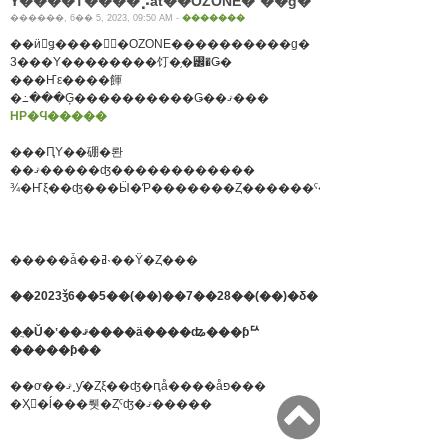
Ÿ����Τ����⡡at��OZONE�ʿ��ɡ�
������, 6�� 5, 2023, 09:50 AM -
�������
��ӥ󥰥ǥ����󥻥󥿡�OZONE����������ɡ�
3���Υ��������饤�֥�꡼�Ǥ�
���Ҥε����餫
�߸���Ģ����������Ǥ��ޤ���
HP�Ϥ�����
���ԤΥ��硼�롼
��ޤ�����ʤ������������
�����ǡ��ߥ˴��Ÿ�Ȥ���
��2023ǯ6��5��(��)��7��28��(��)�δ�
�ֲ�Ŭ�ʽ��ޤ����ä����ʥ���ƥꥢ
�����ƥ��
��ơ��ޤ˳ƴ�Ȥξ��ʤ�ԥå����åפ���
�Ҳ𤷤�ĺ���뤳�Ȥˤʤ�ޤ�����