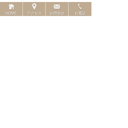
���ҤǤϡ��θ����Ĥ���������פäƤ����
�־�һ����������
HOME
アクセス
お問合せ
お電話
��ܤ�����Τ򤴾Ҳ𤷤Ƥ��ޤ���
�ޤ���ˤȤäƸ���ĺ����ФȻפ��ޤ���