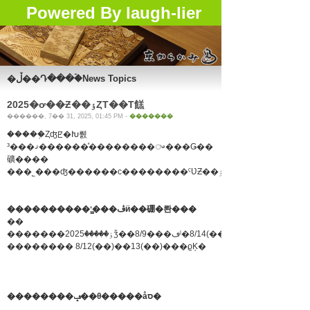
Powered By laugh-lier
�ڵ��Դ���ۡ�News Topics
2025�ơ��Ƶ��ٶȤΤ��Τ餻
������, 7�� 31, 2025, 01:45 PM -
�������
�����֤Ȥʤꡢ�Խ뤬
³���ޤ������ͤ��������ᤴ���Ǥ��
礦����
����������ʻ�̳��ڤӥ��硼�롼���
��
�������ٶ�����2025ǯ��8/9���ڡˡ�8/14(��)������8/16(
�������� 8/12(��)��13(��)���ϱĶ�
��������ݡ��θ�����åס�