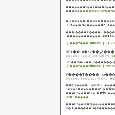
�������θ��Τ�ͽ��ϲ��
������
�����SHOP��W
�ٶȴ�����ˤ���������
���ͤˤ����Ѥ����ؤ򤪤����������ޤ�������
|
���Υ���ȥ꡼��URL
|
related
������, 7�� 25, 2024, 02:15 PM -
�
8/11�
|
���Υ���ȥ꡼��URL
|
related
Ÿ����Τ����⡡at��O
������, 6�� 5, 2023, 09:50 AM -
��
��ӥ󥰥ǥ����󥻥󥿡�OZONE��
3���Υ��������饤�֥�꡼�
HP�Ϥ�����
���ԤΥ��硼�