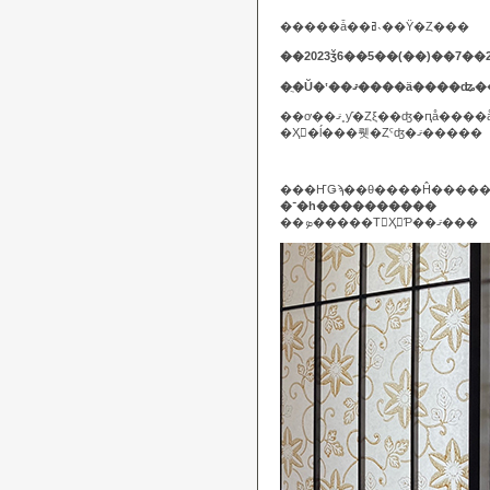
�����ǡ��ߥ˴��Ÿ�Ȥ���
��2023ǯ6��5��(��)��7��
�ֲ�Ŭ�ʽ��ޤ����ä��
�Ҳ𤷤�ĺ���뤳�Ȥˤʤ�ޤ�����
�־�һ����������
��ܤ�����Τ򤴾Ҳ𤷤Ƥ��ޤ���