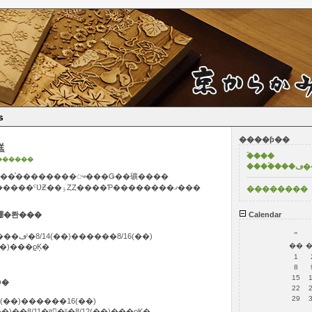
s
����ƥ��
�Τ餻
�ۡ���
������
����
Ȥʤꡢ�Խ뤬³���ޤ������ͤ��������ᤴ���Ǥ��礦����
���˾���ʤ������ϲ��������ˤƲƵ��ٶȤȤ����Ƥ��������ޤ���
��������
�ʻ�̳��ڤӥ��硼�롼���
Calendar
«
�������ٶ�����2025ǯ��8/9���ڡˡ�8/14(��)������8/16(��)
��
��)���ϱĶ�
1
8
15
��������ݡ��θ�����åס�
22
29
ٶ�����5ǯ��8/13(��)������16(��)
)��8/11�ʷ�ˡˡ�8/12(��)���ϱĶ�