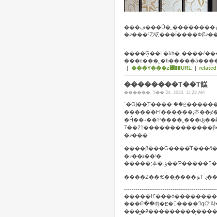
���ε���˾�һ�����ä��
|
���Υ���ȥ꡼��URL
|
related
��������Τ��Τ餻
������, 5�� 24, 2023, 11:23 AM
�Ĥ��ޤ��Ƥ����˾���ʤ��顢
7��21�������������β
�ޤ���
����β���Ǥ����ͤΤ���ô���礭���ʤäƤ��ޤ
�ޤ��ȶ��ˡ�
------------------------------------------------
���Բ��ʤ�
���̳�ƻ���������̡���