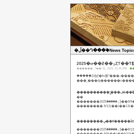
�ڵ��Դ���ۡ�News Topic
2025�ơ��Ƶ��ٶȤΤ�
������, 7�� 31, 2025, 01:45 PM -
�
�����֤
���������
��
�������� 8/12(��)��13(
�������202
�������� 8/9(��)��8/10(��