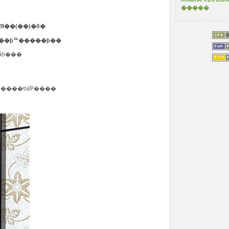
�����
28��(��)�δ�
��ʥ���ƥꥢ�����ƥ��
��ơ��ޤ˳ƴ�Ȥξ��ʤ�ԥå����åפ���
���ҤǤϡ��θ����Ĥ���������פäƤ����