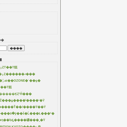
��
꡼
2025�ơ��Ƶ��ٶȤΤ��Τ餻
8/11��18�ϲƵ��ٶȤ������ޤ���
⡡at��OZONE�ʿ��ɡ�
��Τ餻
�����ĶȤˤĤ���
��Ź���ǥ����ˡ����ʽ�Ÿ
�����Ť��ꤷ����Ÿ��Ÿ
3/11��Į�Ȥ������٥�ȳ��š�Ĺ���Ƚ���ˤ�
�ԥ��եȡ����硼���˽�Ÿ
XHIBITION KYOTO����ܥ졼