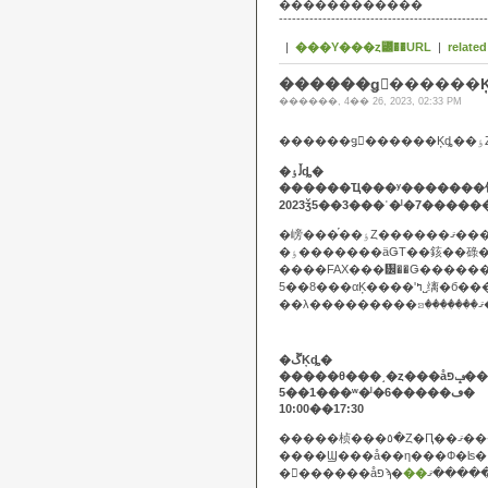
������������
------------------------------------------------
|
���Υ���ȥ꡼��URL
|
related
������ǥ󥦥������Ķ
������, 4�� 26, 2023, 02:33 PM
�
�ڵٶȡ�
2023ǯ5��3���ʿ�ˡ�7����
�嵭���֡��ٶȤ������ޤ�
��λ
�ڱĶȡ�
5��1���ʷ�ˡ�6�����ڡ�
10:00��17:30
�����桢���٥�Ȥ�Ԥ
�������åפϡ�