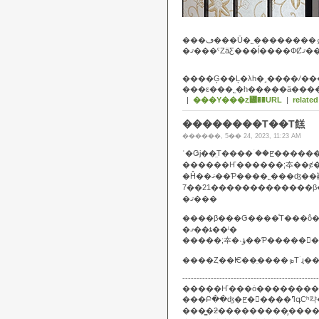
���ε���˾�һ�����ä��
|
���Υ���ȥ꡼��URL
|
related
��������Τ��Τ餻
������, 5�� 24, 2023, 11:23 AM
�Ĥ��ޤ��Ƥ����˾���ʤ��顢
7��21�������������β
�ޤ���
����β���Ǥ����ͤΤ���ô���礭���ʤäƤ��ޤ
�ޤ��ȶ��ˡ�
------------------------------------------------
���Բ��ʤ�
���̳�ƻ���������̡���