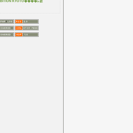
XHIBITION KYOTO����ܥ졼