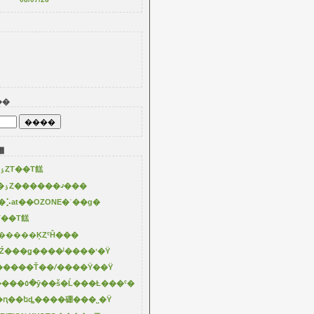
��
꡼
2025�ơ��Ƶ��ٶȤΤ��Τ餻
8/11��18�ϲƵ��ٶȤ������ޤ���
⡡at��OZONE�ʿ��ɡ�
��Τ餻
�����ĶȤˤĤ���
��Ź���ǥ����ˡ����ʽ�Ÿ
�����Ť��ꤷ����Ÿ��Ÿ
3/11��Į�Ȥ������٥�ȳ��š�Ĺ���Ƚ���ˤ�
�ԥ��եȡ����硼���˽�Ÿ