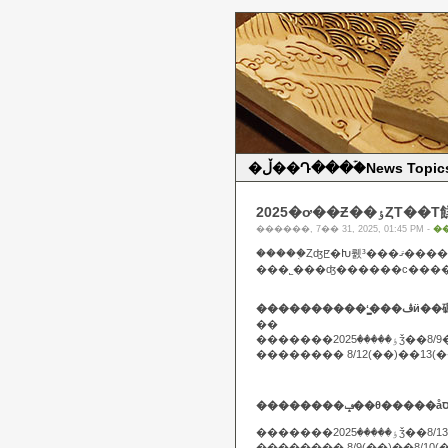
�ڵ��Դ���ۡ�News Topic
2025�ơ��Ƶ��ٶȤΤ�
������, 7�� 31, 2025, 01:45 PM -
�
�����֤
���������
��
�������� 8/12(��)��13(
�������202
�������� 8/9(��)��8/10(��