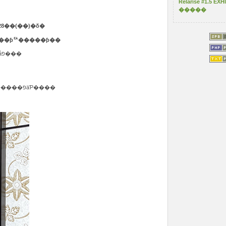
Relarise #1.5 E
�����
28��(��)�δ�
��ʥ���ƥꥢ�����ƥ��
��ơ��ޤ˳ƴ�Ȥξ��ʤ�ԥå����åפ���
���ҤǤϡ��θ����Ĥ���������פäƤ����