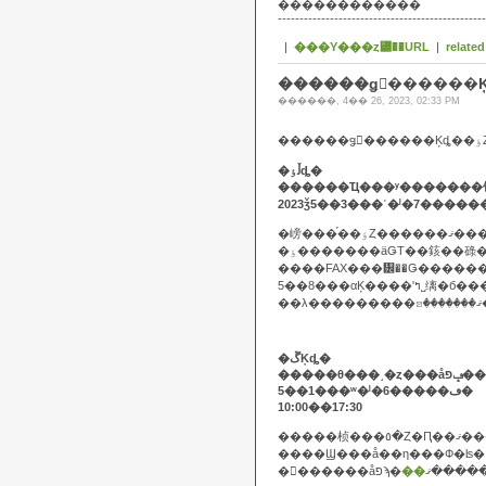
������������
------------------------------------------------
|
���Υ���ȥ꡼��URL
|
related
������ǥ󥦥������Ķ
������, 4�� 26, 2023, 02:33 PM
�
�ڵٶȡ�
2023ǯ5��3���ʿ�ˡ�7����
�嵭���֡��ٶȤ������ޤ�
��λ
�ڱĶȡ�
5��1���ʷ�ˡ�6�����ڡ�
10:00��17:30
�����桢���٥�Ȥ�Ԥ
�������åפϡ�