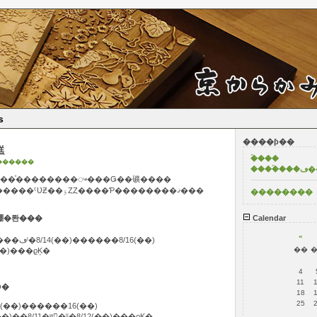
s
����ƥ��
�Τ餻
�ۡ���
������
����
Ȥʤꡢ�Խ뤬³���ޤ������ͤ��������ᤴ���Ǥ��礦����
���˾���ʤ������ϲ��������ˤƲƵ��ٶȤȤ����Ƥ��������ޤ���
��������
�ʻ�̳��ڤӥ��硼�롼���
Calendar
«
�������ٶ�����2025ǯ��8/9���ڡˡ�8/14(��)������8/16(��)
��
��)���ϱĶ�
4
11
��������ݡ��θ�����åס�
18
25
ٶ�����5ǯ��8/13(��)������16(��)
)��8/11�ʷ�ˡˡ�8/12(��)���ϱĶ�