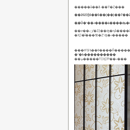
�����ǡ��ߥ˴��Ÿ�Ȥ���
��2023ǯ6��5��(��)��7��
�ֲ�Ŭ�ʽ��ޤ����ä��
�Ҳ𤷤�ĺ���뤳�Ȥˤʤ�ޤ�����
�־�һ����������
��ܤ�����Τ򤴾Ҳ𤷤Ƥ��ޤ���