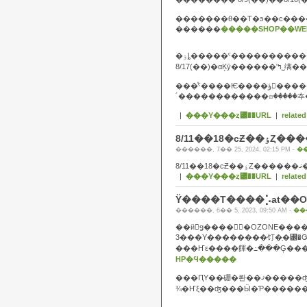
�������θ��Τ�ͽ��ϲ��
������
�����SHOP��W
�ٶȴ�����ˤ���������
���ͤˤ����Ѥ����ؤ򤪤����������ޤ�������
|
���Υ���ȥ꡼��URL
|
related
������, 7�� 25, 2024, 02:15 PM -
�
8/11�
|
���Υ���ȥ꡼��URL
|
related
Ÿ����Τ����⡡at��O
������, 6�� 5, 2023, 09:50 AM -
��
��ӥ󥰥ǥ����󥻥󥿡�OZONE��
3���Υ��������饤�֥�꡼�
HP�Ϥ�����
���ԤΥ��硼�