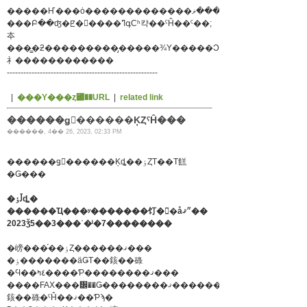
���Բ��ʤ�ꡢ�󣴣����ߣգСʰ캭��ˤĤ��ˤ��;
夲
���̳�ƻ���������̡�����¾Υ�����Ͻ��������Ӥ�
礻������������
-------------------------------------------------------
|
���Υ���ȥ꡼��URL
|
related link
������ǥ󥦥������ĶȤˤĤ���
������, 4�� 26, 2023, 02:33 PM
������ǥ󥦥������Ķȡ��ٶȤΤ��Τ餻
�Ǥ���
�ڵٶȡ�
������Ҵ���ʸ�������饤�󥷥�å״ޤ��
2023ǯ5��3���ʿ�ˡ�7��������
�嵭���֡��ٶȤ������ޤ���
�ٶ�������äǤΤ��䤤��碌
�Ϥ��٤ߤ����Ƥ��������ޤ���
����FAX���᡼��Ǥ��������ޤ������
䤤��碌�ˤĤ��ޤ��Ƥϡ�