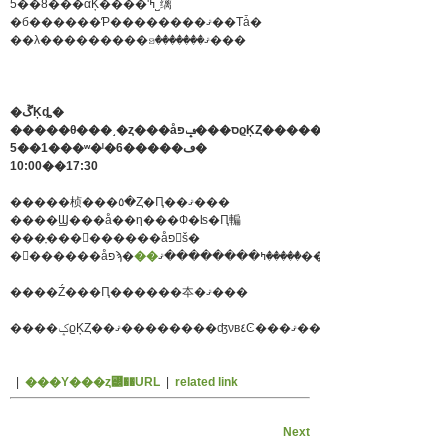
5��8���αĶ����ʹߤ˽缡
�б������Ƥ��������ޤ��Τǡ�
��λ���������ꤤ�������ޤ���
�ڱĶȡ�
5��1���ʷ�ˡ�6�����ڡ�
10:00��17:30
�����桢���٥�Ȥ�Ԥ��ޤ���
����Ϣ���å��η���Ф�ʪ�Ԥ䡢
���ָ���������åפ򳫺š�
�������åפϡ�
����Ź���Ԥ������夲�ޤ���
����ݤϱĶȤ��ޤ��������ʤνв٤Ͼ���ޤ���ΤǤ
|
���Υ���ȥ꡼��URL
|
related link
Next