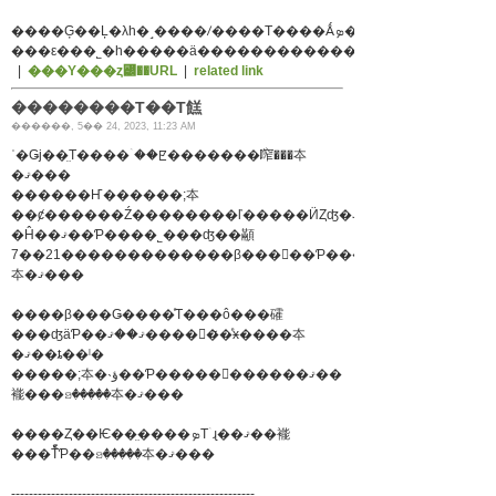
���ε���˾�һ�����ä���������������
|
���Υ���ȥ꡼��URL
|
related link
��������Τ��Τ餻
������, 5�� 24, 2023, 11:23 AM
ʿ�Ǥϳ��̤Τ����ۤ��ꡢ�������鿽���夲
�ޤ���
������Ҥ������;夲
�Ĥ��ޤ��Ƥ����˾���ʤ��顢
7��21�������������β���򤵤��Ƥ��������������
夲�ޤ���
����β���Ǥ����ͤΤ���ô���礭
���ʤäƤ��ޤ��ޤ����򿴤�ꤪ�ͤӿ����夲
�ޤ��ȶ��ˡ�
�����;夲�˴ؤ��Ƥ�����򤤤������ޤ��
褦���ꤤ�����夲�ޤ���
����Ȥ��Ѥ��̤����ܤΤۤɻ��ޤ��褦
���ŤͤƤ��ꤤ�����夲�ޤ���
-------------------------------------------------------