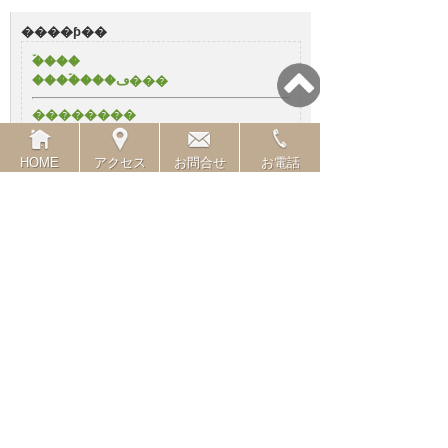
����ƥ��
�ۡ���
����ۡ���ڡ���
��������
HOME
アクセス
お問合せ
お電話
Calendar
«
12�� 2010
»
��
��
��
��
��
��
��
1
2
3
4
5
6
7
8
9
10
11
12
13
14
15
16
17
18
19
20
21
22
23
24
25
26
27
28
29
30
31
08/06/26
���ƥ��꡼
�����ʤξҲ�