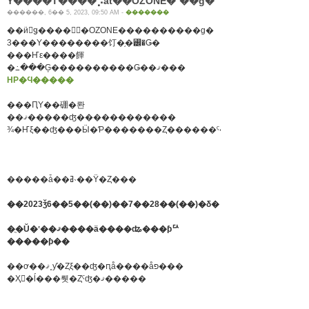
Ÿ����Τ����⡡at��OZONE�ʿ��ɡ�
������, 6�� 5, 2023, 09:50 AM -
�������
��ӥ󥰥ǥ����󥻥󥿡�OZONE����������ɡ�
3���Υ��������饤�֥�꡼�Ǥ�
���Ҥε����餫
�߸���Ģ����������Ǥ��ޤ���
HP�Ϥ�����
���ԤΥ��硼�롼
��ޤ�����ʤ������������
�����ǡ��ߥ˴��Ÿ�Ȥ���
��2023ǯ6��5��(��)��7��28��(��)�δ�
�ֲ�Ŭ�ʽ��ޤ����ä����ʥ���ƥꥢ
�����ƥ��
��ơ��ޤ˳ƴ�Ȥξ��ʤ�ԥå����åפ���
�Ҳ𤷤�ĺ���뤳�Ȥˤʤ�ޤ�����