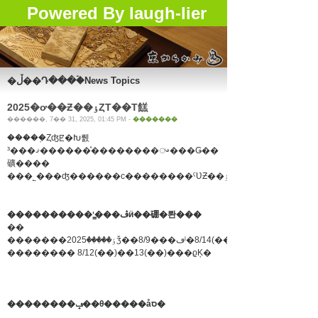
Powered By laugh-lier
�ڵ��Դ���ۡ�News Topics
2025�ơ��Ƶ��ٶȤΤ��Τ餻
������, 7�� 31, 2025, 01:45 PM -
�������
�����֤Ȥʤꡢ�Խ뤬
³���ޤ������ͤ��������ᤴ���Ǥ��
礦����
����������ʻ�̳��ڤӥ��硼�롼���
��
�������ٶ�����2025ǯ��8/9���ڡˡ�8/14(��)������8/16(
�������� 8/12(��)��13(��)���ϱĶ�
��������ݡ��θ�����åס�