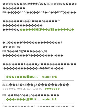
�������ٶ�����2025ǯ��8/13(��)������16(��)
��������
8/9(��)��8/10(��)��8/11�ʷ�ˡˡ�8/12(��)���ϱĶ�
�������θ��Τ�ͽ��ϲ�����ꥢ
��������������
������
�����SHOP��WEB�����ȡ�
�ٶȴ�����ˤ�������������礻
�ˤĤ��Ƥϡ�
8/17(��)�αĶȳ������ʹߤ˽缡
���������Ƥ��������ޤ���
���ͤˤ����Ѥ����ؤ򤪤����������ޤ�������
´������������ꤤ�����夲�ޤ���
|
���Υ���ȥ꡼��URL
|
related link
8/11��18�ϲƵ��ٶȤ������ޤ���
������, 7�� 25, 2024, 02:15 PM -
�������
8/11��18�ϲƵ��ٶȤ������ޤ���
|
���Υ���ȥ꡼��URL
|
related link