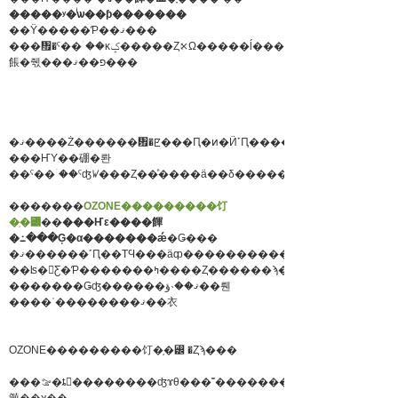
�����ʸ�ͥѡ��ƥ�������
��Ÿ�����Ƥ��ޤ���
���᤯�ˤ��ۤ��κݤ�����Ȥ⤪Ω�����ĺ�����
餦�줷���פ��ޤ���
�ޤ����Ż������᤿�ꡢ���Ԥ�ͷ�Ӥ˹Ԥ����Ƥ�
���ҤΥ��硼�롼
��ˤ��ۤ��ˤʤꤿ���Ȥ��ͤ����ä��δ������̤γ��͡�
�������
OZONE���������饤
�֥�꡼
��
���Ҥε����餫
�߸���Ģ�α�������ǽ
�Ǥ���
��ʪ�򸫤Ƹ�Ƥ�������ߤ����Ȥ������ϡ�����
�������Ǥʤ������ޤ��˴ؤ��뤤
����ʾ��������ޤ��衣
OZONE���������饤�֥�꡼ �Ȥϡ���
���ࡢ�ȶ񡢽��������ʤɤθ���˭�������ʤΥ��������