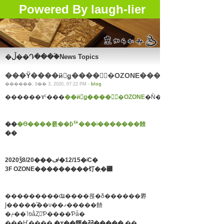
Powered By laugh-lier
�ڵ��Դ���ۡ�News Topics
���Ÿ����ӥ󥰥ǥ����󥻥󥿡�OZONE��������ɡ�
������, 9�� 3, 2020, 07:22 PM -
blog
������ɤˤ���
��ӥ󥰥ǥ����󥻥󥿡�OZONE
��
�Ѳ����륤��ƥꥢ���ʲ�������餷
��
2020ǯ8/20���ڡˡ�12/15�ʲС�
3F OZONE���������饤�֥�꡼
���������ʥ����륹�δ������礬
Ϳ�����ֿ͡��ν��ޤ�����餷
�פ˥��ݥåȤ򤢤Ƥ����Ƥǡ�
���Ҥ����
�ɤ��餫�ߥߥ�֢����
��