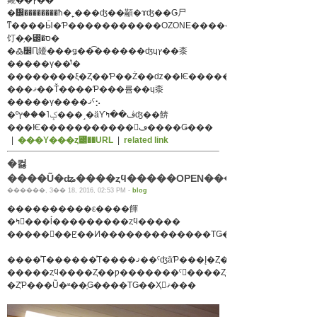
䥵��ץ��
�᡼��������ħ�˿���ʤ��顢�ɤʤ��Ǥ⼫
ͳ����Ӹ�Ƥ�����������OZONE���������
饤�֥�꡼�ס�
�߷׼Ԥ䥳���ǥ��͡������ʤɥץ��桼
�����γ��ͤˡ�
��������ξ�Ȥ��Ƥ��Ż��ǳ��Ѥ���������ΤϤ����
���ޤ��Ť����Ƥ���륨��ɥ桼
�����γ����ޤˤ⡢
�ºݤ˥���ץ���˼�äƳڤ��ߤʤ��餴
���Ѥ�����������󥹥ڡ����Ǥ���
|
���Υ���ȥ꡼��URL
|
related link
�컳
������, 3�� 18, 2016, 02:53 PM -
blog
����������ε����餫
�ߤ򤴺���ĺ���������ȥϥ�����
����ͤΤ������ͤΤ����ޤ��ˤʤäƤ���Į�Ȥ��������
�ȤƤ���Ũ�ʶ��֤Ǥ����ΤǤ��Ҳ𤷤ޤ���