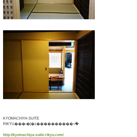
KYOMACHIYA-SUITE
RIKYU���ʵ�Į�ȥ����������١�
http://kyomachiya-suite-rikyu.com/