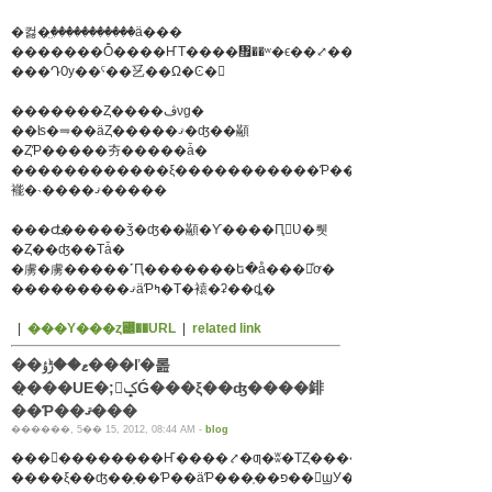
�컳�̤꤫�����������ä���
�������Ȭ����ҤΤ����᤯��ʷ�ϵ��⤢��ȤƤ��Ť���
���ԴѸ��ˤ��乥��Ω�Ͼ�
�������Ȥ����ڤνɡ�
��ʪ�⥭��äȤ�����ޤ�ʤ��顢
�ȤƤ�����夯�����ǡ�
������������ξ�����������Ƥ���
褦�˴����ޤ�����
���Ժ߽�����ǯ�ʤ��顢�Ƴ����Ԥ򸫤Ʋ�뤳
�Ȥ��ʤ��Τǡ�
�虜�虜�����˹Ԥ�������ե�å���򤫤ͤơ�
���������ޤäƤߤ�Τ�褤�ʡ��ȡ�
|
���Υ���ȥ꡼��URL
|
related link
��ޱ��ݱؤ���ľ�롪
�̣���UE�;򱨴ݤǴ���ξ��ʤ����䤵
��Ƥ��ޤ���
������, 5�� 15, 2012, 08:44 AM -
blog