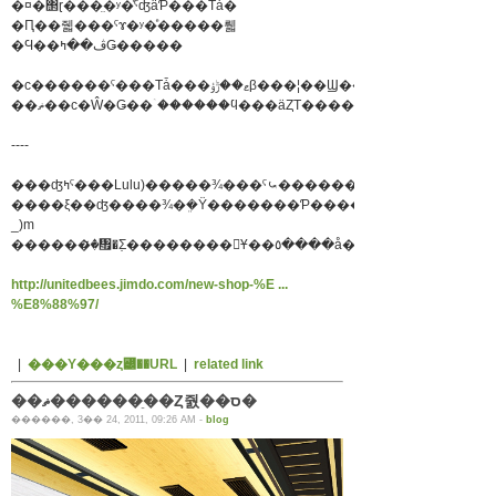
�¤�΢ɽ���̤�ʸ�ͤˤʤäƤ���Τǡ�
�Ԥ��줿���ˤɤ�ʸ�ͤ�����뤫
�Ϥ��ڤ��ߤǤ�����
�ϲ������ˤ���Τǡ���ޱ��ݱؤβ���¦��Ϣ����ϩ��
��ޡ��ϲ�Ŵ�Ǥ��ۤ������ϥ���äȤΤ����Ƥ��������͢�
----
����ξ��ʤ����¾�ܸ�Ÿ�������Ƥ��������Ƥޤ�m(_
_)m
http://unitedbees.jimdo.com/new-shop-%E ...
%E8%88%97/
|
���Υ���ȥ꡼��URL
|
related link
��ޡ������ֵ��Ȥ줤��ס�
������, 3�� 24, 2011, 09:26 AM -
blog