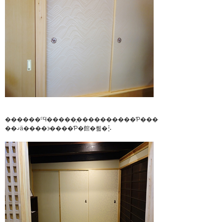
������ˤϤ�����̩����������Ƥ����Ǥ���
��ޤä����϶����Ƥ�館�뤫�⡣