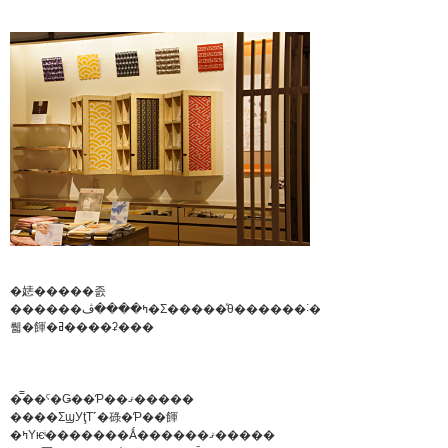
�㥨�����졼
������ߤ����ڤ�Ʃ�����ͤθ������˸����Ƥ��
뤫�餫�ߥ����ʡ���
�̿��ˤ�Ǥ��Ƥ��ޤ�����
����ΣϣУţΤ˹�碌�Ƥ��餫
�ߤΥѥͥ�������Ǻ������ޤ�����