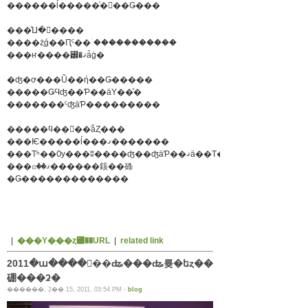
������ĺ�����ͭ�񤤻��Ǥ���
���ͤⵡ�񤬤����
����ż֤ǵ��Ԥˤ��ۤ�����������
���ҥ����꡼�ޤǡġ�
�ʤ�ơ���Ũ��ή��Ǥ�����
�����ǤϤʤ��Ƥ��äΥ��ͤ�
�������ˤʤäƤ���������
�����ϥ��󥿡��ͥåȤ���
���Ѥ�����ĺ���ޤ�������
���Τʰ��Ѹ���ʬ����ʤ��ʤäƤ��ޤä��Τ�
���ꤢ��ޤ������䤤��碌
�Ǥ�������������
|
���Υ���ȥ꡼��URL
|
related link
2011�ա����󥿡��ʥ���ʥ륮�եȥ��
硼���ʡ�
������, 2�� 15, 2011, 03:54 PM -
blog