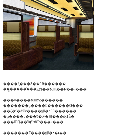
����ż֤���3��19������
���̻�����ֵ֡��Ȥ줤��פ򱿹Ԥ��Ƥ��ޤ���
���¥����פ򥳥󥻥ץȤ��⳰����
�������ǥ����󤷤������Ǥ���
��ξ�ˤ�äƤϵ����餫�ߤ򥤥᡼������
�ǥ����󤷤���ʬ�⤢�뤽���ʤΤǡ�
���󸫤˹Ԥ��ͤФȻפäƤ���ޤ���
�������Ƶ����餫�ߤ�ȶ��