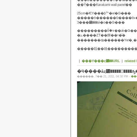
��Ÿ���Karakami wall panel��
25cm�ѤΥ���ƥꥢ�ѥͥ�Ǥ���
�ִ��������פ
3���꡼���ǿ�ȯ��Ǥ���
���������ᥤ�ɤ��ǽ�Ǥ��
�ܥ����ȤΤ��餫��ʸ�ͤ�
�������ʥ������Υѥͥ�˻
�����䤤��碌��������
|
���Υ���ȥ꡼��URL
|
related 
�ϥ����åȥ꡼�����󥷡��
������, 7�� 21, 2011, 04:30 PM -
��