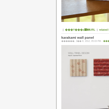
|
���Υ���ȥ꡼��URL
|
related 
karakami wall panel
������, 2�� 8, 2012, 05:03 PM -
���