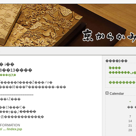
s
����ƥ��
�ۡ���
8��13����
���
���ʤξҲ�
���Ƥ��ơ��������2���֡�����ð����Ź���ޤˤơ�
��������
�����KARABACO mini���������䤵���Ƥ��������ޤ���
Calendar
===================
Ƥ�£���λŻ���
«
��13���ʲС�
��
��졧����ð����Ź�ܴ�5�� ����ץ��⡼�����
졼�����������̡�
7
14
FORMATION
21
 ... /index.jsp
28