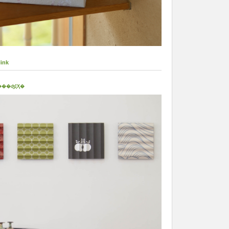
link
��ʤξҲ�