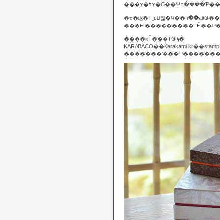
�ɤ�ʤ�Τ˽в񤨤뤫�Ϥ�
���Ҥ���������򸫤Ĥ��Ƥ
����κŤ���ΤǤϡ�