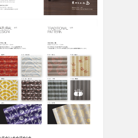
���ߡ�������󥿡��ʥ���ʥ륮�եȥ��硼�פ�