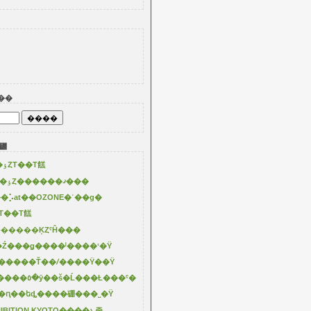
��
꡼
2025�ơ��Ƶ��ٶȤΤ��Τ餻
8/11��18�ϲƵ��ٶȤ������ޤ���
�⡡at��OZONE�ʿ��ɡ�
Τ��Τ餻
������ĶȤˤĤ���
��Ź���ǥ����ˡ����ʽ�Ÿ
������Ť��ꤷ����Ÿ��Ÿ
3/11��Į�Ȥ������٥�ȳ��š�Ĺ���Ƚ���ˤ�
��ԥ��եȡ����硼���˽�Ÿ
EXHIBITION KYOTO����ܥ졼