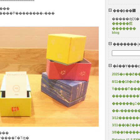
===================
�ä���Τˤʤ�ޤ�����
���ƥ��꡼
�ҤȤޤ�������ˤ��̿����åפ����Ƥ��������ޤ���
�����ʤξҲ�
�����㽸
�������
blog
�������⸡
�ǿ��Υ���ȥ
Ÿ����Τ���
��������
������ǥ󥦥
��ޤ����
3/12�����
3/8��9���
���
ʴ����Τ�Τʤ�
Relarise #1.5 