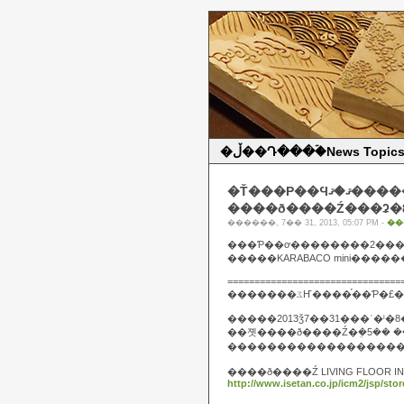
�ڵ��Դ���ۡ�News Topic
�Ť���Ρ��Ϥޤ�ޤ����� i��
����ð����Ź���ʡ�
������, 7�� 31, 2013, 05:07 PM -
��
================================
�������ػҤ����֡��
�����2013ǯ7��31���ʿ�ˡ�8
������������������
����ð����Ź LIVING FLOOR IN
http://www.isetan.co.jp/icm2/jsp/store/