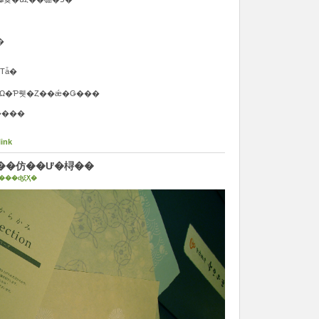
ءסּ����ס���
Τǡ�
�Ω�Ƥ뤳�Ȥ��ǽ�Ǥ���
����
link
��ԡ��仿��Ư�桪��
���ʤξҲ�