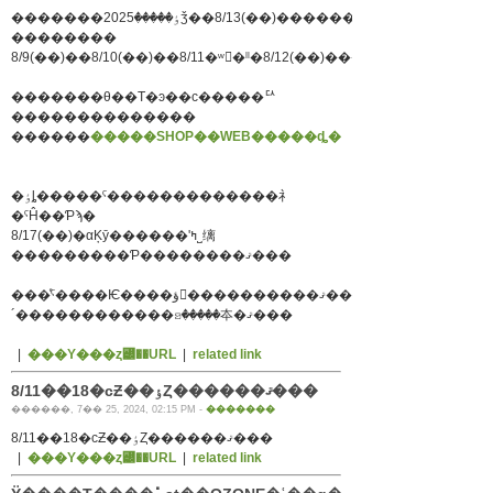
�������ٶ�����2025ǯ��8/13(��)������16(��)
��������
8/9(��)��8/10(��)��8/11�ʷ�ˡˡ�8/12(��)���ϱĶ�
�������θ��Τ�ͽ��ϲ�����ꥢ
��������������
������
�����SHOP��WEB�����ȡ�
�ٶȴ�����ˤ�������������礻
�ˤĤ��Ƥϡ�
8/17(��)�αĶȳ������ʹߤ˽缡
���������Ƥ��������ޤ���
���ͤˤ����Ѥ����ؤ򤪤����������ޤ�������
´������������ꤤ�����夲�ޤ���
|
���Υ���ȥ꡼��URL
|
related link
8/11��18�ϲƵ��ٶȤ������ޤ���
������, 7�� 25, 2024, 02:15 PM -
�������
8/11��18�ϲƵ��ٶȤ������ޤ���
|
���Υ���ȥ꡼��URL
|
related link