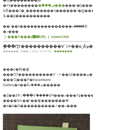
�ʤ��������餫
�ۡ���ڡ���
�ߤϡ��������
ûǼ���򤴴�˾��������ϡ������ˤ�Ϣ���ξ
头��ǧ����������
��´��λ���������������ꤤ�����夲
�ޤ���
|
���Υ���ȥ꡼��URL
|
related link
�ֵ��ԤΤ����������Ѵۤᤰ��פ˷Ǻܡ�
������, 11�� 4, 2015, 07:34 PM -
�������
���ȯ�䤵�줿
�ֵ��ԤΤ����������Ѵۤᤰ��פȤ����ܤ�
���Ҵ���Ρ�Karamkami
Gallery�ɤ��Ǻܤ���ޤ�����
�Ȥ��äƤ⡢���Ѵۡ����ǤϤ���ޤ���Τǥ������ǤΤ��Ҳ�
����Ǥ⳹��ˤ��뤻�������빽
�פ�ä�Ω����������⤢��ޤ���