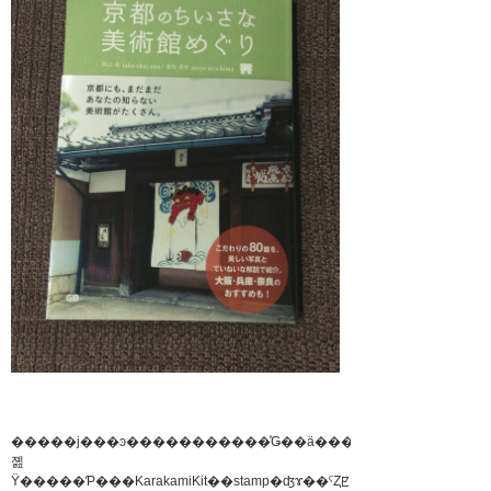
�����ϳ���ͽ�����������ͤǤ��ä����äƤ���
졢
Ÿ�����Ƥ���KarakamiKit��stamp�ʤɤ��ˤȤꡢ