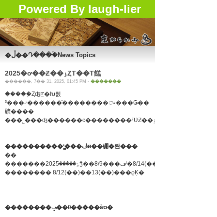
Powered By laugh-lier
�ڵ��Դ���ۡ�News Topics
2025�ơ��Ƶ��ٶȤΤ��Τ餻
������, 7�� 31, 2025, 01:45 PM -
�������
�����֤Ȥʤꡢ�Խ뤬
³���ޤ������ͤ��������ᤴ���Ǥ��
礦����
����������ʻ�̳��ڤӥ��硼�롼���
��
�������ٶ�����2025ǯ��8/9���ڡˡ�8/14(��)������8/16(
�������� 8/12(��)��13(��)���ϱĶ�
��������ݡ��θ�����åס�