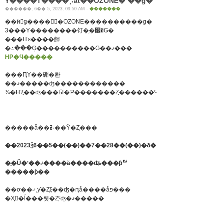
Ÿ����Τ����⡡at��OZONE�ʿ��ɡ�
������, 6�� 5, 2023, 09:50 AM -
�������
��ӥ󥰥ǥ����󥻥󥿡�OZONE����������ɡ�
3���Υ��������饤�֥�꡼�Ǥ�
���Ҥε����餫
�߸���Ģ����������Ǥ��ޤ���
HP�Ϥ�����
���ԤΥ��硼�롼
��ޤ�����ʤ������������
�����ǡ��ߥ˴��Ÿ�Ȥ���
��2023ǯ6��5��(��)��7��28��(��)�δ�
�ֲ�Ŭ�ʽ��ޤ����ä����ʥ���ƥꥢ
�����ƥ��
��ơ��ޤ˳ƴ�Ȥξ��ʤ�ԥå����åפ���
�Ҳ𤷤�ĺ���뤳�Ȥˤʤ�ޤ�����