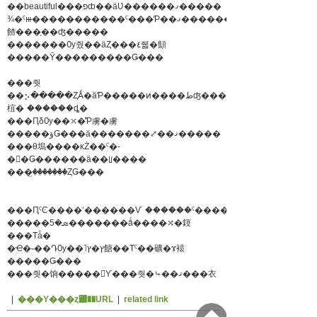
��beautiful���פȸ��äƲ������ޤ�����
¾�ˤⲿ�����������ˤ���Ƥ��ޤ��������д
餷���֤��ʤ�����
�������Ѹ줬��äȤ���٤줿�顦
�����Ȳ���������Ǥ���
���줫
��⡢�����ȤǺ�äƤ�����ͷ����طʤ���
椬�ۤ������ȡ�
���ԤδѸ��⤫�ͤƤ虜�虜
�����ؤǤ���ä�������⤢��ޤ�����
���θ塢����κŻ��ˤ�­
�򱿤�Ǥ������ä��ꡦ����
���꤬�������ȤǤ���
�����ܣ�5�������ǻ����⤭�䤹
���Τǡ�
�Ҽ�˵��ԴѸ��˥ץ�ץ餹��Τˤ��礦�ɤ褤
�����Ǥ���
���줫�饷�����󡢰Ƴ���줫�⤷��ޤ���衣
|
���Υ���ȥ꡼��URL
|
related link