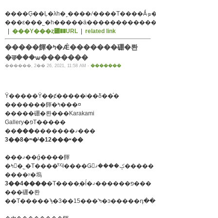
���ε���˾�һ�����ä���������������
|
���Υ���ȥ꡼��URL
|
related link
�����餫�ߤ�Ǽ�������硼�롼
�ऴ���ѡ�������
������, 2�� 26, 2021, 11:58 AM -
�������
Ÿ�����Ÿ��ȼ�����ʲ��δ��֡�
�������餫�ߤ���¤
�����硼�롼���Karakami
Gallery�פΤ�����
��
���
�������ޤ���
3��8�ʷ�ˡ�12���ʶ��
���ޤ��ǵ����餫
�ߤ򤴴�˾�Τ����ͤˤϤ����Ǥ򤪳ݤ����ޤ�����
����ʸ�塢
3��4����
�Τ����֤�ĺ�פ������ޤ���
���硼�롼