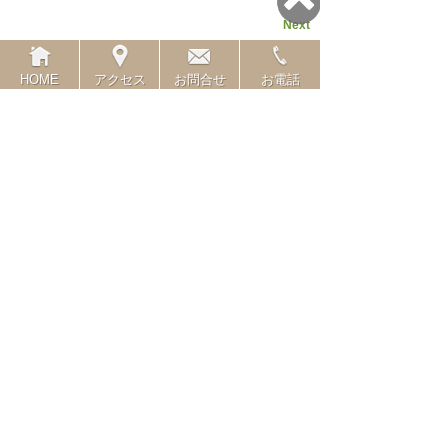
Next
����ƥ��
HOME
アクセス
お問合せ
お電話
�ۡ���
����ۡ���ڡ���
��������
Calendar
«
3�� 2025
»
��
��
��
��
��
��
��
1
2
3
4
5
6
7
8
9
10
11
12
13
14
15
16
17
18
19
20
21
22
23
24
25
26
27
28
29
30
31
08/08/26