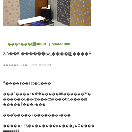
|
���Υ���ȥ꡼��URL
|
related link
2/3��5 ������եȡ����硼����Ÿ
������, 2�� 1, 2021, 06:10 PM
Ÿ����Τ��Τ餻�Ǥ���
�������ꣳ���֡�����ӥå������Ȥˤ�
������󥿡��ʥ���ʥ롦���եȡ����硼
�����Ť���ޤ���
���֡�����Ÿ�������ޤ���
�����κݤϡ��������ҥ֡����ؤ�Ω����꤯
��������