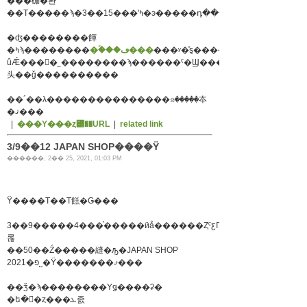
���硼�롼
�ʤ��������餫
�ۡ���ڡ���
�ߤϡ��������
ûǼ���򤴴�˾��������ϡ������ˤ�Ϣ���ξ
头��ǧ����������
��´��λ���������������ꤤ�����夲
�ޤ���
|
���Υ���ȥ꡼��URL
|
related link
3/9��12 JAPAN SHOP����Ÿ
������, 2�� 25, 2021, 01:03 PM
Ÿ����Τ��Τ餻�Ǥ���
3��9�����4���֡�����ӥå������ȤˤƹԤ��
롢
��50��Ź�����縫�ܻԡ�JAPAN SHOP
2021�פ˽�Ÿ�������ޤ���
��ǯ�ϡ��������Υǥ����ʡ�
�ե�󥯻�ȥ���ܥ졼