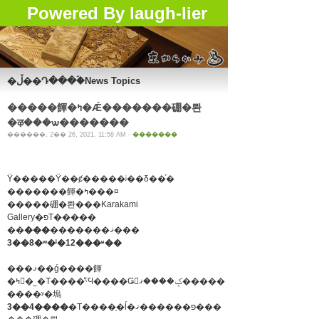
Powered By laugh-lier
�ڵ��Դ���ۡ�News Topics
�����餫�ߤ�Ǽ�������硼�롼
�ऴ���ѡ�������
������, 2�� 26, 2021, 11:58 AM -
�������
Ÿ�����Ÿ��ȼ�����ʲ��δ��֡�
�������餫�ߤ���¤
�����硼�롼���Karakami
Gallery�פΤ�����
��
���
�������ޤ���
3��8�ʷ�ˡ�12���ʶ��
���ޤ��ǵ����餫
�ߤ򤴴�˾�Τ����ͤˤϤ����Ǥ򤪳ݤ����ޤ�����
����ʸ�塢
3��4����
�Τ����֤�ĺ�פ������ޤ���