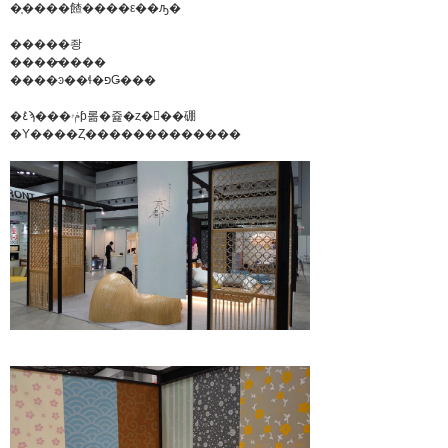
�֤����餷����ε��ԡ�
�����좡
����̵����
����ͽ��ɬ�פǤ���
�ܺ٤ϡ���ݥۥƥ롦�쥹�ȥ�󡦥��硼
�Υ����Ȥ�������������