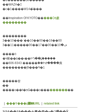
�ߡ������ȥѥͥ�����
��WAZA�
�ϲ�1����W14�֡���
��Inspiration Of KYOTO��
���󥹥ԥ졼
��������
��������
3��10���ʿ��10��00��18��00
3��11�����ڡ�10��00��17��00
����ꢡ
�ߤ䤳��ä��ʵ��ԻԴ��ȴۡ�����
��606-8343 �����ܵ��ԻԺ����責
��������Į9���Ϥ�1
�����좡
̵��
����ͽ��ɬ�פǤ���ͽ���
������
��
|
���Υ���ȥ꡼��URL
|
related link
2/16��19���ۥƥ롦�쥹�ȥ�󥷥硼��Ÿ