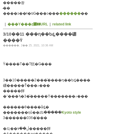
�����좡
̵��
����ͽ��ɬ�פǤ���ͽ���
������
��
|
���Υ���ȥ꡼��URL
|
related link
3/10��11 ���ԥ��եȡ����硼
����Ÿ
������, 2�� 25, 2021, 10:36 AM
Ÿ����Τ��Τ餻�Ǥ���
3��10�����2���֡����ԥ��եȡ����
硼�����Ť���ޤ���
�����餫
�ߴ���ϡ�3�֡�����Ÿ�������ޤ���
������θ����åȡ�
�������ηû��ȥե�����
Kyoto style
3������036�֡���
�ڷ��۷��ࡡ�����餫