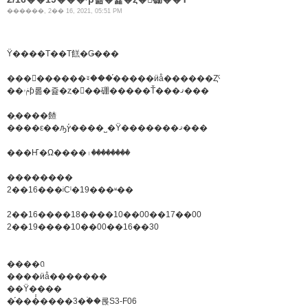
������, 2�� 16, 2021, 05:51 PM
Ÿ����Τ��Τ餻�Ǥ���
���������ꣴ���֡�����ӥå������Ȥˤ�
��ݥۥƥ롦�쥹�ȥ�󡦥��硼�����Ť���ޤ���
�֤����餷
����ε��ԡץ֡����˽�Ÿ�������ޤ���
���Ҥ�Ω����꤯��������
��������
2��16���ʲСˡ�19���ʶ��
2��16����18����10��00��17��00
2��19����10��00��16��30
����ꢡ
����ӥå�������
��Ÿ����
�֡���̾����3�ۡ��롡S3-F06