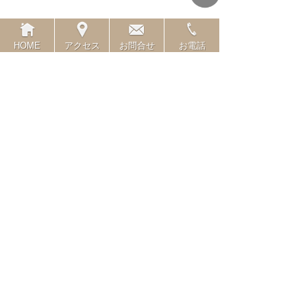
�����좡
����ͽ��ɬ�פǤ���
HOME
アクセス
お問合せ
お電話
�ܺ٤ϡ�
������󥿡��ʥ���ʥ롦
���եȡ����硼
�Υ����Ȥ�������������
|
���Υ���ȥ꡼��URL
|
related link
Back
Next
����ƥ��
�ۡ���
����ۡ���ڡ���
��������
Calendar
«
2�� 2021
»