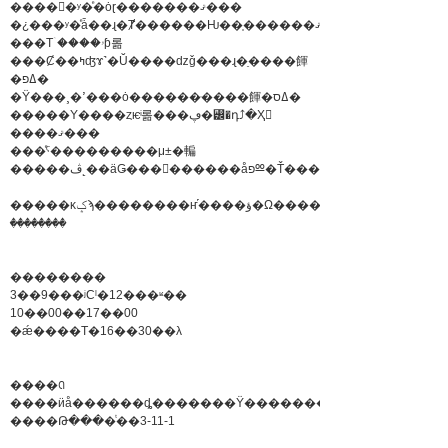
����󤷤�ʸ�ͤ�ȯɽ�������ޤ���
���Τۤ����ۥƥ롦
���Ȼ��ߤʤɤ˺�Ŭ����ǳǧ���ɻ�ֵ����餫
�ߡפ�
�Ÿ���¸�ߴ���ȯ������ּ����餫�ߡס�
�����Υ����ȥѥͥ롦���ڥ�꡼�դ⤴�Ҳ𤤤
����ޤ���
���ͤˤ���������μ±�䡢
�����κݤϡ��������ҥ֡����ؤ�Ω����꤯
��������
��������
3��9���ʲСˡ�12���ʶ��
10��00��17��00
�ǽ����Τ�16��30��λ
����ꢡ
����ӥå������ȡ�������Ÿ�������Ÿ����
����Թ����ͭ��3-11-1