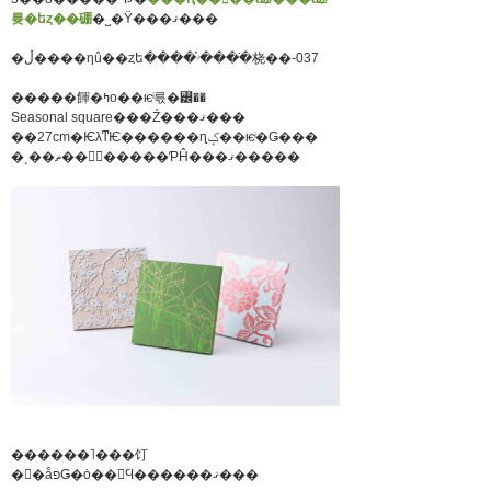
륮�եȥ��硼
�˽�Ÿ���ޤ���
�ڵ����ηû��ȥե����ۥ֡����ֹ桡��-037
�����餫�ߤο��ѥͥ륷�꡼��
Seasonal square���Ź���ޤ���
��27cm�ѤλͳѤ������ɳݤ��ѥͥ�Ǥ���
�͵��ޡ��򥤥᡼�����ƤĤ���ޤ�����
������˥���饤
�󥷥�åפǤ�ȯ��򳫻Ϥ������ޤ���