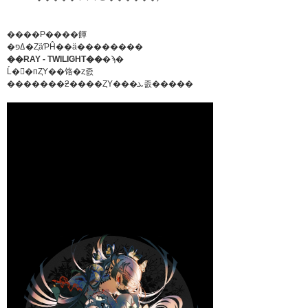
����Ρּ����餫
�ߡפ�ȤäƤĤ��ä��������
��RAY - TWILIGHT��
�ϡ�
Ĺ��пȤΥ��饹�ȥ졼
�������ƻ����ȤΥ���ܥ졼�����