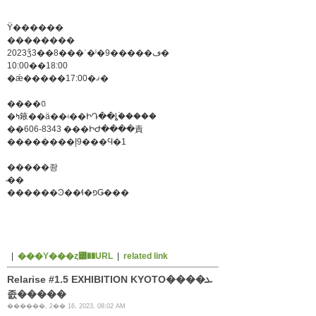
Ÿ������
��������
2023ǯ3��8���ʿ�ˡ�9�����ڡ�
10:00��18:00
�ǽ�����17:00�ޤ�
����ꢡ
�ߤ䤳��ä��ʵ��ԻԴ��ȴۡ�����
��606-8343 ���ԻԺ����責
��������Į9���Ϥ�1
�����좡
̵��
������Ͽ��ɬ�פǤ���
|
���Υ���ȥ꡼��URL
|
related link
Relarise #1.5 EXHIBITION KYOTO����ܥ
졼�����
������, 2�� 16, 2023, 08:02 AM