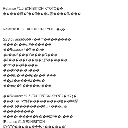
Relarise #1.5 EXHIBITION KYOTO��
�����餫�ߴ��󤬥���ܥ졼����󤷤ޤ���
Relarise #1.5 EXHIBITION KYOTO�Ȥ�
SSS by applibot�Υ��ꥨ��������
����ץ��ǥ塼������
��Relarise / �Ƽ´��פ�
�ơ��ޤˤ���Ÿ����Ǥ���
�ͥå�����Υ��饹�ȥ졼������
�ƤФ���ã����
���ͤƤ��¸�ߤ���
�ֵ��Ѥ�ɽ���פ�ƹ��ۤ���
̤��ؤβ�ǽ���Ȥ��ơ�
���ʤ�Ÿ�����ޤ���
��Relarise #1.5 EXHIBITION KYOTO�פǤϡ�
���Ÿ�Τߤʤ餺���������ʤ��ɲä䡢
���Ԥ��������ѤȤΥ���ܥ졼
���������
����¿�����Ϥ�ĩ��򤷤Ƥ��ޤ���
(Relarise #1.5 EXHIBITION
KYOTO�����ۡ���ڡ������)