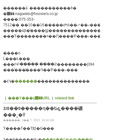
������礻�����������ߢ�
�᡼��:nagaeke@hoosiers.co.jp
����:075-353-
7512��ʿ��10��16�����Ժߤλ��⤢��ޤ���
�����äβ�̾����Ϣ�������������������
���ͤΤ��������ߤ��Ԥ����Ƥ���ޤ���
����ꢡ
Ĺ���Ƚ���
���ԻԲ����� ����ϩ��������Į394
���̾���̸����Ϥ��Ƥ���ޤ���
�ܺ٤ϡ�
������
��������������
|
���Υ���ȥ꡼��URL
|
related link
3/8��9�����ԥ��եȡ����硼
���˽�Ÿ
������, 3�� 7, 2023, 10:04 AM
Ÿ����Τ��Τ餻�Ǥ���
3��8�����Ϥޤ�
���ԥ��󥿡��ʥ���ʥ