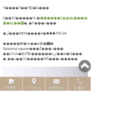
Ÿ����Τ��Τ餻�Ǥ���
2��15�����Ϥޤ�
������󥿡��ʥ���ʥ
륮�եȥ��硼
�˽�Ÿ���ޤ���
�ڵ���WDH����4�ۡ���T35-04
�����餫�ߤο��ѥͥ륷�꡼��
Seasonal square���Ź���ޤ���
��27cm�ѤλͳѤ������ɳݤ��ѥͥ�Ǥ���
�͵��ޡ��򥤥᡼�����ƤĤ���ޤ�����
HOME
アクセス
お問合せ
お電話