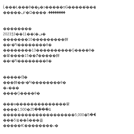
Ĺ���Ƚ���θ��ؤ�ͽ�����פǤ�����ͭ����
�����ڤˤ�Ω����꤯��������
��������
2023ǯ3��11��(�ڡ�
�������10���������餫
��ʸ�ͤϤ��������θ�
��������13����������Ģ����θ�
�軰����15��Ⱦ�����餫
��ʸ�ͤϤ��������θ�
�����Ƣ�
���餫��ʸ�ͤϤ��������θ�
�ޤ���
����Ģ����θ�
���ѡ��������������軰
����1,500�ߡ����20̾
��������������������5,000�ߡ����5̾
���Ƽ省��å���쥹
�����Ѥ��������ޤ�