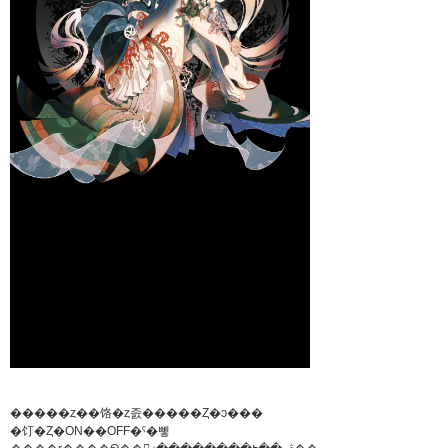
�����ȥ��饹�ȥ졼�����Ȥ�ͻ���
�饤�Ȥ�ON��OFF�ˤ�뼿