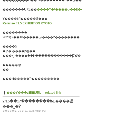
����ɽ����Ѳ��򤪳ڤ��ߤ��������ޤ���
�������URL��
����Ÿ�˸����ơ��ƻ������������
Ÿ����ܺ٤Ϥ�����Ǥ���
Relarise #1.5 EXHIBITION KYOTO
��������
2023ǯ2��18�����ڡˡ�4��2��������
����ꢡ
�ۥƥ� ����ƥ롼��
���ԡʵ����ܵ��Ի������������Į7�֡�
�����좡
̵��
���Ҹ�����Ƥ���������
|
���Υ���ȥ꡼��URL
|
related link
2/15��17��������եȡ����硼
���˽�Ÿ
������, 2�� 13, 2023, 05:14 PM