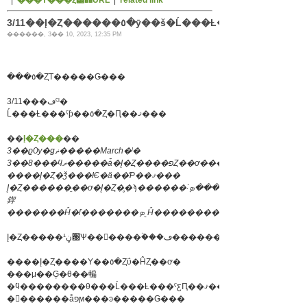
|
���Υ���ȥ꡼��URL
|
related link
3/11��Į�Ȥ������٥�ȳ��š�Ĺ���Ƚ���ˤ�
������, 3�� 10, 2023, 12:35 PM
���٥�ȤΤ�����Ǥ���
3/11���ڡˤˡ�
Ĺ���Ƚ���ˤƥ��٥�Ȥ�Ԥ��ޤ���
��
Į�Ȥ���
��
3��ϱѸ�ǥޡ�����March�ˡ�
����Į�Ȥ�ǯ���Ѥ�ä��Ƥ��ޤ���
Į�Ȥ������̤��ơ�Į�Ȥ�̥�ϡ������˸ؤ����ܤ�ʸ����
䤿
Į�Ȥ�����ڼ¹԰Ѱ��񡡸����ۡ���ڡ������
����Į�Ȥ����Υ��٥�Ȥΰ�ĤȤ��ơ�
���μ��Ģ�θ��䡢
�ϥ��������θ���Ĺ���Ƚ���ˤƹԤ��ޤ���
�������åפϻ���ͽ�����Ǥ���