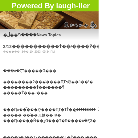
Powered By laugh-lier
�ڵ��Դ���ۡ�News Topics
3/12�����������Ť��ꤷ����Ÿ��Ÿ
������, 3�� 10, 2023, 05:34 PM
���٥�ȤΤ�����Ǥ���
��������2���֡����ԤΤߤ䤳��ä��ˤ�
���������Ť��ꤷ����Ÿ
�����Ť���ޤ���
�����ʿ��ͤ��󤬼±餹��Τǡ�
���Ԥε���ֶ�Ǹ��ؤǤ���Τ�򤷤����٥�ȤǤ�.
����ϡ�3��12�������ˤΤ߽�Ÿ���ޤ���