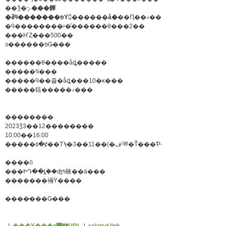
��ǯ�⡢
�֤��餫
��Ԥ��ޤ���
�ߥϥ�������פΥ������å�
�ϥ��������ʸ�ͤ������θ���2��
���ҤȤ���500��
ͽ������פǤ���
������θ����åȡ֥�����
�����ϥ���
�����ϥ��쥻�åȡ���10�ĸ���
�����䤤�����ޤ���
��������
2023ǯ3��12��������
10:00��16:00
����ꢡ
���ԻԴ��ȴۡ��ʤߤ䤳��ä���
�������裲Ÿ����
����̵���Ǥ���