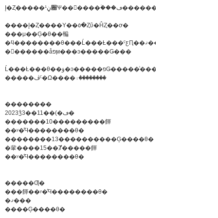
Į�Ȥ�����ڼ¹԰Ѱ��񡡸����ۡ���ڡ������
����Į�Ȥ����Υ��٥�Ȥΰ�ĤȤ��ơ�
���μ��Ģ�θ��䡢
�ϥ��������θ���Ĺ���Ƚ���ˤƹԤ��ޤ���
�������åפϻ���ͽ�����Ǥ���
Ĺ���Ƚ���θ��ؤ�ͽ�����פǤ�����ͭ����
�����ڤˤ�Ω����꤯��������
��������
2023ǯ3��11��(�ڡ�
�������10���������餫
��ʸ�ͤϤ��������θ�
��������13����������Ģ����θ�
�軰����15��Ⱦ�����餫
��ʸ�ͤϤ��������θ�
�����Ƣ�
���餫��ʸ�ͤϤ��������θ�
�ޤ���
����Ģ����θ�