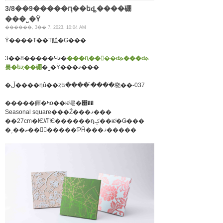
3/8��9�����ԥ��եȡ����硼
���˽�Ÿ
������, 3�� 7, 2023, 10:04 AM
Ÿ����Τ��Τ餻�Ǥ���
3��8�����Ϥޤ�
���ԥ��󥿡��ʥ���ʥ
륮�եȥ��硼
�˽�Ÿ���ޤ���
�ڵ����ηû��ȥե����ۥ֡����ֹ桡��-037
�����餫�ߤο��ѥͥ륷�꡼��
Seasonal square���Ź���ޤ���
��27cm�ѤλͳѤ������ɳݤ��ѥͥ�Ǥ���
�͵��ޡ��򥤥᡼�����ƤĤ���ޤ�����