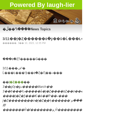
Powered By laugh-lier
�ڵ��Դ���ۡ�News Topics
3/11��Į�Ȥ������٥�ȳ��š�Ĺ���Ƚ���ˤ�
������, 3�� 10, 2023, 12:35 PM
���٥�ȤΤ�����Ǥ���
3/11���ڡˤˡ�
Ĺ���Ƚ���ˤƥ��٥�Ȥ�Ԥ��ޤ���
��
Į�Ȥ���
��
3��ϱѸ�ǥޡ�����March�ˡ�
����Į�Ȥ�ǯ���Ѥ�ä��Ƥ��ޤ���
Į�Ȥ������̤��ơ�Į�Ȥ�̥�ϡ������˸ؤ����ܤ�ʸ����
䤿