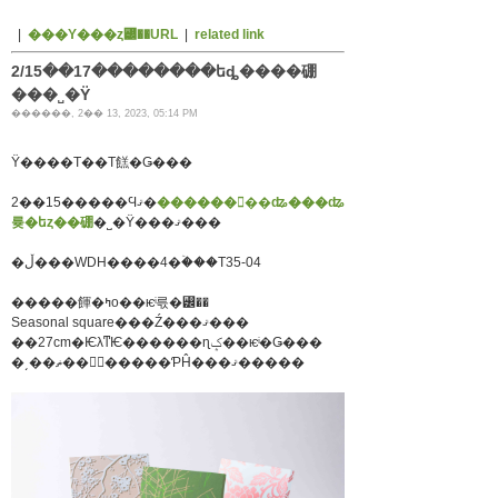
|
���Υ���ȥ꡼��URL
|
related link
2/15��17��������եȡ����硼
���˽�Ÿ
������, 2�� 13, 2023, 05:14 PM
Ÿ����Τ��Τ餻�Ǥ���
2��15�����Ϥޤ�
������󥿡��ʥ���ʥ
륮�եȥ��硼
�˽�Ÿ���ޤ���
�ڵ���WDH����4�ۡ���T35-04
�����餫�ߤο��ѥͥ륷�꡼��
Seasonal square���Ź���ޤ���
��27cm�ѤλͳѤ������ɳݤ��ѥͥ�Ǥ���
�͵��ޡ��򥤥᡼�����ƤĤ���ޤ�����