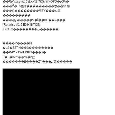
��Relarise #1.5 EXHIBITION KYOTO�פǤϡ�
���Ÿ�Τߤʤ餺���������ʤ��ɲä䡢
���Ԥ��������ѤȤΥ���ܥ졼
���������
����¿�����Ϥ�ĩ��򤷤Ƥ��ޤ���
(Relarise #1.5 EXHIBITION
KYOTO�����ۡ���ڡ������)
����Ρּ����餫
�ߡפ�ȤäƤĤ��ä��������
��RAY - TWILIGHT��
�ϡ�
Ĺ��пȤΥ��饹�ȥ졼
�������ƻ����ȤΥ���ܥ졼�����