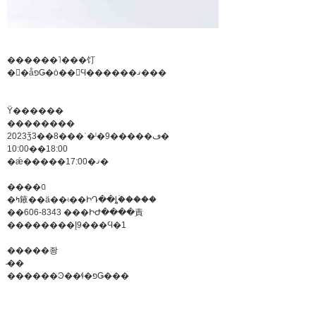
������˥���饤
�󥷥�åפǤ�ȯ��򳫻Ϥ������ޤ���
Ÿ������
��������
2023ǯ3��8���ʿ�ˡ�9�����ڡ�
10:00��18:00
�ǽ�����17:00�ޤ�
����ꢡ
�ߤ䤳��ä��ʵ��ԻԴ��ȴۡ�����
��606-8343 ���ԻԺ����責
��������Į9���Ϥ�1
�����좡
̵��
������Ͽ��ɬ�פǤ���