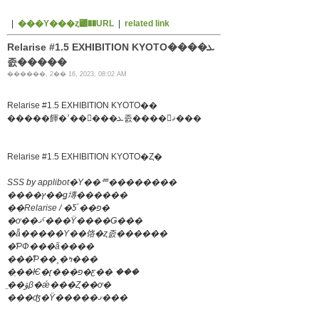
|
���Υ���ȥ꡼��URL
|
related link
Relarise #1.5 EXHIBITION KYOTO����ܥ
졼�����
������, 2�� 16, 2023, 08:02 AM
Relarise #1.5 EXHIBITION KYOTO��
�����餫�ߴ��󤬥���ܥ졼����󤷤ޤ���
Relarise #1.5 EXHIBITION KYOTO�Ȥ�
SSS by applibot�Υ��ꥨ��������
����ץ��ǥ塼������
��Relarise / �Ƽ´��פ�
�ơ��ޤˤ���Ÿ����Ǥ���
�ͥå�����Υ��饹�ȥ졼������
�ƤФ���ã����
���ͤƤ��¸�ߤ���
�ֵ��Ѥ�ɽ���פ�ƹ��ۤ���
̤��ؤβ�ǽ���Ȥ��ơ�
���ʤ�Ÿ�����ޤ���