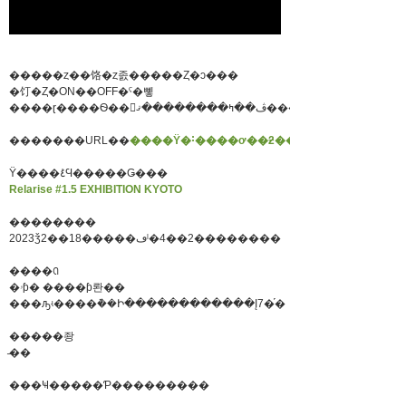
�����ȥ��饹�ȥ졼�����Ȥ�ͻ���
�饤�Ȥ�ON��OFF�ˤ�뼿
����ɽ����Ѳ��򤪳ڤ��ߤ��������ޤ���
�������URL��
����Ÿ�˸����ơ��ƻ������������
Ÿ����ܺ٤Ϥ�����Ǥ���
Relarise #1.5 EXHIBITION KYOTO
��������
2023ǯ2��18�����ڡˡ�4��2��������
����ꢡ
�ۥƥ� ����ƥ롼��
���ԡʵ����ܵ��Ի������������Į7�֡�
�����좡
̵��
���Ҹ�����Ƥ���������