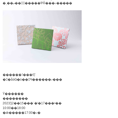
�͵��ޡ��򥤥᡼�����ƤĤ���ޤ�����
������˥���饤
�󥷥�åפǤ�ȯ��򳫻Ϥ������ޤ���
Ÿ������
��������
2023ǯ2��15���ʿ�ˡ�17���ʶ��
10:00��18:00
�ǽ�����17:00�ޤ�