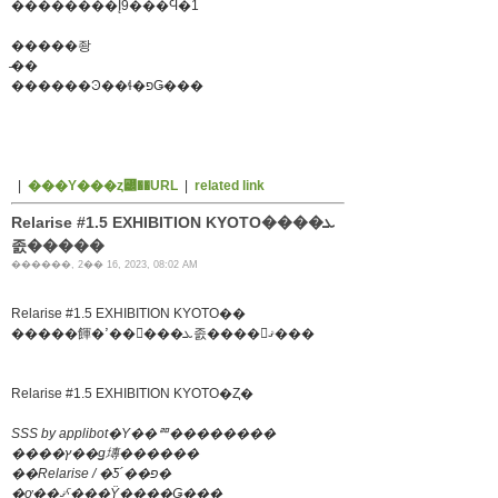
��������Į9���Ϥ�1
�����좡
̵��
������Ͽ��ɬ�פǤ���
|
���Υ���ȥ꡼��URL
|
related link
Relarise #1.5 EXHIBITION KYOTO����ܥ
졼�����
������, 2�� 16, 2023, 08:02 AM
Relarise #1.5 EXHIBITION KYOTO��
�����餫�ߴ��󤬥���ܥ졼����󤷤ޤ���
Relarise #1.5 EXHIBITION KYOTO�Ȥ�
SSS by applibot�Υ��ꥨ��������
����ץ��ǥ塼������
��Relarise / �Ƽ´��פ�
�ơ��ޤˤ���Ÿ����Ǥ���