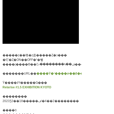
�����ȥ��饹�ȥ졼�����Ȥ�ͻ���
�饤�Ȥ�ON��OFF�ˤ�뼿
����ɽ����Ѳ��򤪳ڤ��ߤ��������ޤ���
�������URL��
����Ÿ�˸����ơ��ƻ������������
Ÿ����ܺ٤Ϥ�����Ǥ���
Relarise #1.5 EXHIBITION KYOTO
��������
2023ǯ2��18�����ڡˡ�4��2��������
����ꢡ