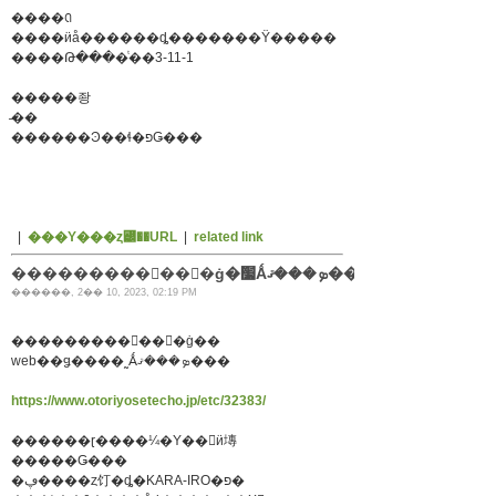
����ꢡ
����ӥå������ȡ�������Ÿ�����
����Թ����ͭ��3-11-1
�����좡
̵��
������Ͽ��ɬ�פǤ���
|
���Υ���ȥ꡼��URL
|
related link
���������񤪼��󤻼�ġ�׷Ǻܤ���ޤ���
������, 2�� 10, 2023, 02:19 PM
���������񤪼��󤻼�ġ��
web��ǥ����˷Ǻܤ���ޤ���
https://www.otoriyosetecho.jp/etc/32383/
������ɽ����¼�Υ��󥿥ӥ塼
�����Ǥ���
�ڥ����ȥ饤�ȡ�KARA-IRO�פ�