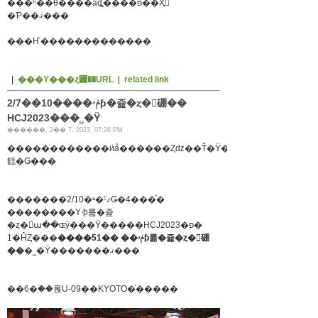
���ʰ��θ����åȡ֥����פ��Ҳ𤵤
�Ƥ��ޤ���
���Ҥ�������������
|
���Υ���ȥ꡼��URL
|
related link
2/7��10����ݥۥƥ�쥹�ȥ�󥷥硼��
HCJ2023���˽�Ÿ
������, 2�� 7, 2023, 07:26 PM
������������ӥå������Ȥǳ��Ť�Ÿ����Τ��Τ
餻�Ǥ���
�������2/10�ʶ�ˤޤǤ�4���֡�
��������Υۥƥ롦�쥹
�ȥ�󡦥ա��ɶȳ���Ÿ�����HCJ2023�פ�
1�ĤȤ���
����51�� ��ݥۥƥ롦�쥹�ȥ�󥷥硼
��
�˽�Ÿ�������ޤ���
��6�ۡ��롡U-09��KYOTO�֡�����