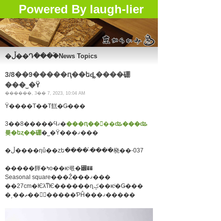
Powered By laugh-lier
�ڵ��Դ���ۡ�News Topics
3/8��9�����ԥ��եȡ����硼
���˽�Ÿ
������, 3�� 7, 2023, 10:04 AM
Ÿ����Τ��Τ餻�Ǥ���
3��8�����Ϥޤ�
���ԥ��󥿡��ʥ���ʥ
륮�եȥ��硼
�˽�Ÿ���ޤ���
�ڵ����ηû��ȥե����ۥ֡����ֹ桡��-037
�����餫�ߤο��ѥͥ륷�꡼��
Seasonal square���Ź���ޤ���
��27cm�ѤλͳѤ������ɳݤ��ѥͥ�Ǥ���
�͵��ޡ��򥤥᡼�����ƤĤ���ޤ�����