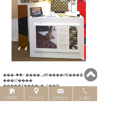
���ޤ��ޤʾ����֤˲ڤ䤫����ץ饹���륢
���ȥ����
�����Ÿ����μ�ݤˤ��碌
���¥����ǤϤʤ����Τ����ʤ��褦
��ʸ�ͤ����ꤷ��
HOME
アクセス
お問合せ
お電話
������Ū��ʸ�ͤ䡢
ư��ʪ�ʤɤ������դˤ���ʸ�ͤ�١�����
���Ǥ򥤥᡼��������꡼�դ򤢤���ä��ꡢ
�����餫�ߤˤ�륵����ܡ��ɤʤɡ�