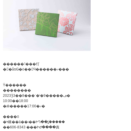
������˥���饤
�󥷥�åפǤ�ȯ��򳫻Ϥ������ޤ���
Ÿ������
��������
2023ǯ3��8���ʿ�ˡ�9�����ڡ�
10:00��18:00
�ǽ�����17:00�ޤ�
����ꢡ
�ߤ䤳��ä��ʵ��ԻԴ��ȴۡ�����
��606-8343 ���ԻԺ����責