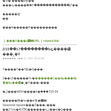
�ۥƥ� ����ƥ롼��
���ԡʵ����ܵ��Ի������������Į7�֡�
�����좡
̵��
���Ҹ�����Ƥ���������
|
���Υ���ȥ꡼��URL
|
related link
2/15��17��������եȡ����硼
���˽�Ÿ
������, 2�� 13, 2023, 05:14 PM
Ÿ����Τ��Τ餻�Ǥ���
2��15�����Ϥޤ�
������󥿡��ʥ���ʥ
륮�եȥ��硼
�˽�Ÿ���ޤ���
�ڵ���WDH����4�ۡ���T35-04
�����餫�ߤο��ѥͥ륷�꡼��
Seasonal square���Ź���ޤ���
��27cm�ѤλͳѤ������ɳݤ��ѥͥ�Ǥ���