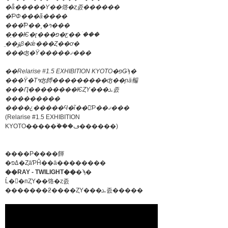
�ͥå�����Υ��饹�ȥ졼������
�ƤФ���ã����
���ͤƤ��¸�ߤ���
�ֵ��Ѥ�ɽ���פ�ƹ��ۤ���
̤��ؤβ�ǽ���Ȥ��ơ�
���ʤ�Ÿ�����ޤ���
��Relarise #1.5 EXHIBITION KYOTO�פǤϡ�
���Ÿ�Τߤʤ餺���������ʤ��ɲä䡢
���Ԥ��������ѤȤΥ���ܥ졼
���������
����¿�����Ϥ�ĩ��򤷤Ƥ��ޤ���
(Relarise #1.5 EXHIBITION
KYOTO�����ۡ���ڡ������)
����Ρּ����餫
�ߡפ�ȤäƤĤ��ä��������
��RAY - TWILIGHT��
�ϡ�
Ĺ��пȤΥ��饹�ȥ졼
�������ƻ����ȤΥ���ܥ졼�����