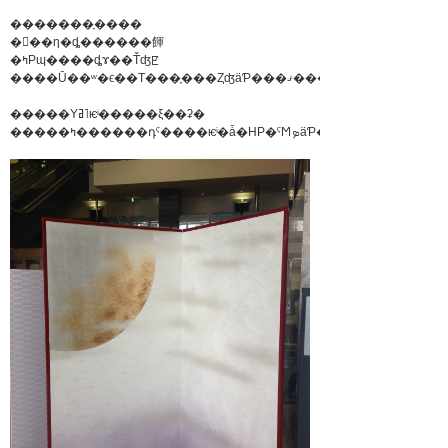
�������֢����
�󲡤��η�ȡ������餫
�ߤΡɰ����ȡɤ��Ťʤꡢ
����Ū��ʷ�ϵ��Τ���֢���ȤʤäƤ���ޤ���
�����Υߥ˥ѥͥ�����ξ��ʡ�
�����ߤ������դˤ����ѥͥ�ǡ�HP�ˤϺܤäƤ��