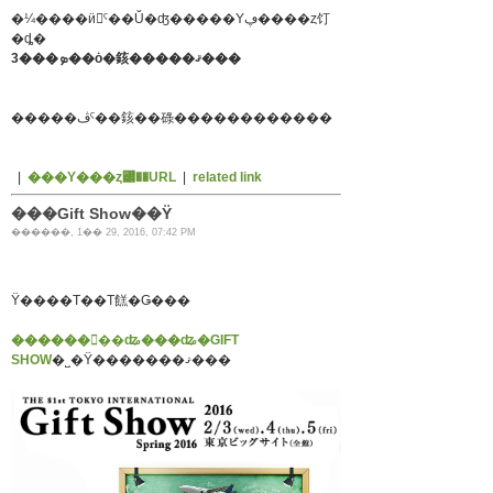
�¼����ӥ󥰤ˤ��Ŭ�ʤ�����Υڥ����ȥ饤
�ȡ�
3���ܤ��ȯ�䤤�����ޤ���
�����ڤˤ��䤤��碌������������
|
���Υ���ȥ꡼��URL
|
related link
���Gift Show��Ÿ
������, 1�� 29, 2016, 07:42 PM
Ÿ����Τ��Τ餻�Ǥ���
������󥿡��ʥ���ʥ�GIFT
SHOW
�˽�Ÿ�������ޤ���