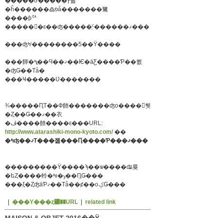
�����ơ�����ץ뤫
�ĥ������߷פǡ�������鷺
����ƥꥢ
�����󥯾�ε��ʤ�����֤ˤ������ޤ���
���ʤߤˡ��������5��Ÿ����
���餫�ߤ�̥�Ϥ��ޤ��Ѥ�äƸ����Ƥ��뾦
�ʤǤ��Τǡ�
���Ҹ�����Ʋ�������
¾�����ԤΤ��Ф餷�������ʤο����򸫤뤳
�Ȥ��Ǥ��ޤ��衣
�ڤ����餷����ε���URL:
http://www.atarashiki-mono-kyoto.com/
��
�ߤʤ��ޤΤ���졢���Ԥ����Ƥ���ޤ���
���������Ÿ����ϡ��ѡ����ʥ륮
�եȤ����軨�ߤι�ݸ��ܻԤǤ���
���̤ξ�ȤʤäƤޤ��Τǡ��ȼ��оݤǤ���
|
���Υ���ȥ꡼��URL
|
related link
MAISON & OBJET 2016��Ÿ