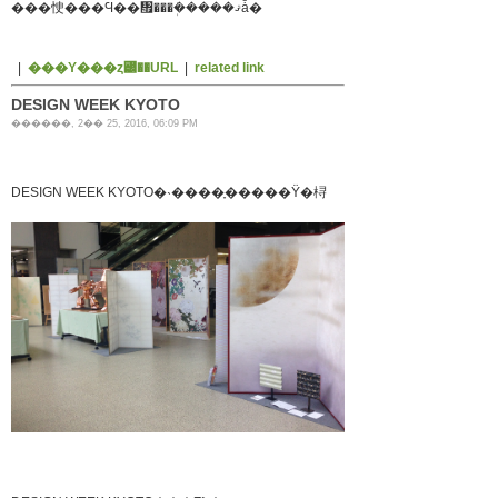
���㤤���Ϥ��᤯���ܲ�����ޤǡ�
|
���Υ���ȥ꡼��URL
|
related link
DESIGN WEEK KYOTO
������, 2�� 25, 2016, 06:09 PM
DESIGN WEEK KYOTO�˴����֢�����Ÿ�桪