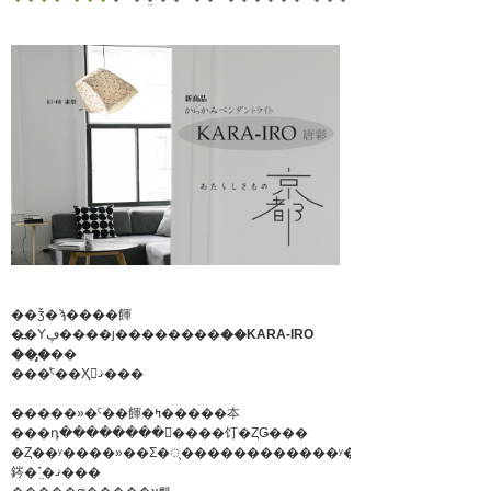
��ǯ�ϡ����餫
�߽�Υڥ����ȷ��������
��KARA-IRO
��̡�
��
���ͤˤ��Ҳ𤷤ޤ���
�����»�ˤ��餫�ߤ�����夲
���դ��������򤯤����饤�ȤǤ���
�Ȥ��ʸ����»��Ʃ�ᤷ������������ʸ�ͤ������ڤ
䤫�˺̤�ޤ���