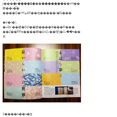
ɽ���
�ɾ����ߡ�
��
�������
��¤Ϥ��
餫��ʸ�͡�
����Ģ�ˤϺܤäƤ��ʤ�����ʸ�ͤǤ���
�ɤ�ʸ�ͤ⡢
�ݥåפʿ��礤�ǲİ��餷����Ф���Ƥ���
��Ȥ��ƤΡɵ����餫�ߡɤȤޤ��㤦ɽ�𤬤ߤ��ޤ��
衣
3����ȯ��ͽ�ꡪ