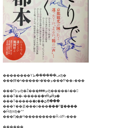
��������Υڡ������طʤ�
���餫�ߤ�����ʸ�ͤ��ܤ���Ƥ��ޤ���
���Ԥνܤʤ�Ź���꤬���ܤʤ�����λ��
�ɤĤܤĤܡ�
���Τ��ޤ�����
���Τ�����
�ɼ��ڻԾ���
���Υ��졼���ο���
���ˤ켷����
�Ĥʤɤʤ�^^
���Ԥ�̥�Ϥ���������ĤޤäƤޤ���
������