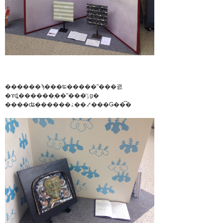
������ϡ���ʨ�����"���괤
�ɤȡ������֢��"���ٶ͡ɡ�
����ʥ������ۿ��⤤���Ǥ��͡�