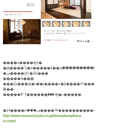
����ο����ʤϡ�
�ڥ����ȥ饤�ȤǤ���
�����Ǥ�̣�臘
���Ȥν���ʤ�ʸ�ͤ�ɽ����»�β����ߤΤ������
礤��
�����ƤۤΤ������꤬���ˤʤ�ޤ�����
http://www.maruni-kyoto.co.jp/lineup/lamp/kara-
iro.html