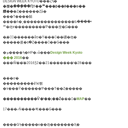
DESIGN WEEK KYOTO���Ȥϡ�
�콵�ָ���ֵ��ԤΥ��ꥨ���ƥ��֤θ���פ��
糫��
�Ȥ������Ȥǡ�
���Τ����餳
����ǹ�˼���������������ե��������ȥ
ꥨ�ʤɤ���������Ƥ���콵�֤Ǥ���
�ֱ�񡢥������åס�Ÿ���񡢥��硼�ʤ�
�����륤�٥�Ȥ����򲡤��Ǥ���
�ܤ����ϡ�HP�ޤǡ���
Design Week Kyoto
��� 2016
��
���Ŵ��֡�2016ǯ2��21�������ˡ�28��������
���ơ�
�����֢����ߥ˥ѥͥ뤬
�ɤ���Ÿ������Ƥ���Τ��Ȥ�����
����������Ѷ�ˡ��;��Ź
���󡣡�
MAP
��
17���ޤǸ����뤽���Ǥ���
����Ǥϡ�����κ��ʤ�������Ҳ�