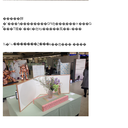
�����餫
�̿��Τ褦�ʿ��ϲ�ʤɤμ��֢���⾵��ޤ���
¾�ˤ⤿�������Ȥ���κ��ʤ���·����