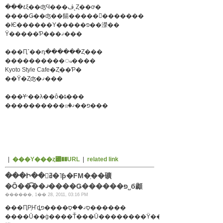
���٤ξ��ʤϤ���ڤ˻Ȥ��ơ�
����Ǥ��ʤ��餳�����򴶤�������
�Ѥ������Υ�����פ��濴��
Ÿ�����Ƥ���ޤ���
���Ԥ˺��դ������Ȥ���
����������ᤫ����
Kyoto Style Cafe�Ȥ��Ƥ�
��Ÿ�Ȥʤ�ޤ���
���Ұʳ��λ��ô�ȶ���
����������ꤤ�פ��ޤ���
|
���Υ���ȥ꡼��URL
|
related link
���Ի��򥳥ߥ�˥ƥ�FM�֤��礦
�Ȏ��͡��ޤ����Ǥ������פ˽б顪
������, 1�� 28, 2011, 03:16 PM
���ԤΡ֤Ҥȡס֤ޤ��ס֤����פ������
����Ū��ġ����Ť���Ū��������Ÿ�����Ƥ