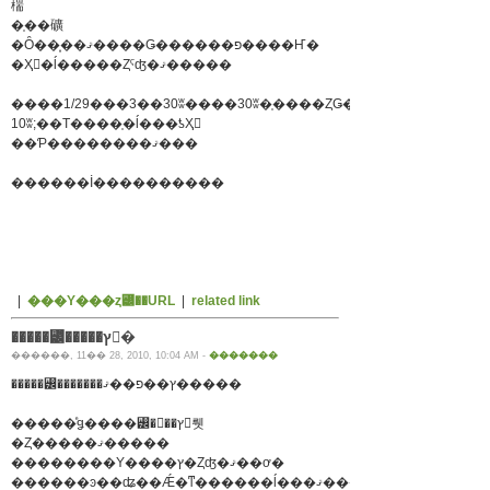
椯
�֤��礦
�Ȏ��͎��ޤ����Ǥ������פ����Ҥ�
�Ҳ𤷤�ĺ�����Ȥˤʤ�ޤ�����
����1/29���3��30ʬ����30ʬ�֤����ȤǤ�����
10ʬ;��Τ����֤�ĺ���ƾҲ𤵤
��Ƥ��������ޤ���
������İ����������
|
���Υ���ȥ꡼��URL
|
related link
�����꡼�����ץ󡪡�
������, 11�� 28, 2010, 10:04 AM -
�������
�����꡼�������ץ��פ��ޤ�����
�����ͤǥ����꡼�򥪡��ץ󤹤뤳
�Ȥ�����ޤ�����
��������Υ����ץ�Ȥʤ�ޤ��ơ�
������ͽ��ʥ��Ǽ�ͳ������ĺ���ޤ���