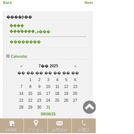
Back
Next
����ƥ��
�ۡ���
����ۡ���ڡ���
��������
Calendar
«
7�� 2025
»
��
��
��
��
��
��
��
1
2
3
4
5
6
7
8
9
10
11
12
13
14
15
16
17
18
19
20
21
22
23
24
25
26
27
28
29
30
31
08/08/26
���ƥ��꡼
HOME
アクセス
お問合せ
お電話