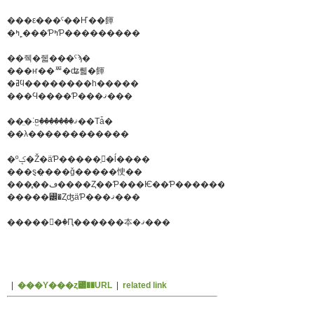
���ε���ˤ��Ҥ��餫
�ߤ˿���ƤߤƤ���������
��줵�줿���ˤϡ�
���ҥ��ꥸ�ʥ뤫�餫
�ߥϥ��������һ�����
���Ϥ����Ƥ���ޤ���
���̤˸¤꤬�������ޤ��Τǡ�
��λ������������
�ºݤ�Ž�äƤ�����֤򸫤�ĺ����
���ȿ�̣���ǧ�����㤤��
���̥��ڡ����Ȥ��Ƥ���Ѥ��Ƥ���������
�����꡼�ȤʤäƤ���ޤ���
�����򿴤�ꤪ�Ԥ������夲�ޤ���
|
���Υ���ȥ꡼��URL
|
related link