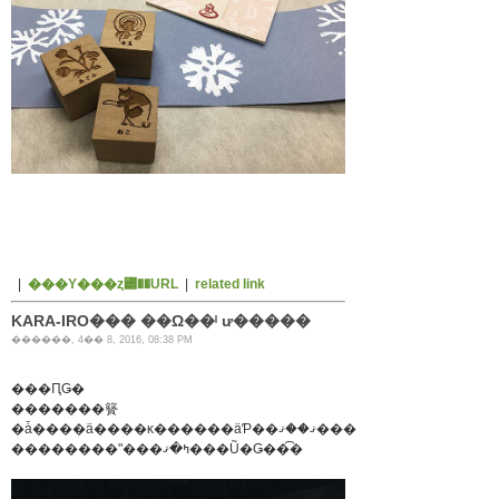
|
���Υ���ȥ꡼��URL
|
related link
KARA-IRO��� ��Ω��ˡ ư�����
������, 4�� 8, 2016, 08:38 PM
���ԤǤ�
�������籫
�ǡ����ä����κ������äƤ��ޤ��ޤ�����
��������ʺ���ߤ�ޤ���Ũ�Ǥ��͡�