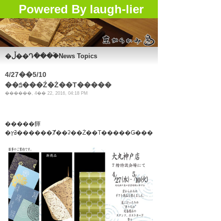
Powered By laugh-lier
�ڵ��Դ���ۡ�News Topics
4/27��5/10
��ݿ���Ź�Ż��Τ�����
������, 4�� 22, 2016, 04:18 PM
�����餫
�ߥץ������Ⱦ��ʡ��Ż��Τ�����Ǥ���