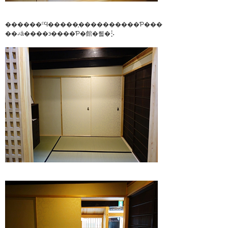
������ˤϤ�����̩����������Ƥ����Ǥ���
��ޤä����϶����Ƥ�館�뤫�⡣