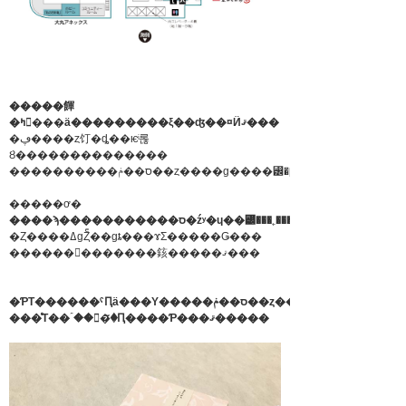
�����餫
�ߤ򤢤���ä���������ξ��ʤ��¤Ӥޤ���
�ڥ����ȥ饤�ȡ��ѥͥ롢
Ȣ��������������
����������ס��ݥ��ȥ����ɡ����꡼�ƥ��󥰥������
�����ơ�
����ϡ�����������ס�źʸ�ɥ��꡼���˿������ɲá�
�Ȥ����ߡɡȤͤ��ɡȶ���ɤΣ�����Ǥ���
������󤳤�������䤤�����ޤ���
�ƤΤ������ˤԤä���Υ�����ס��ݥ��ȥ����ɤ�·����
���ͤΤ��ۤ��򿴤�ꤪ�Ԥ����Ƥ���ޤ�����