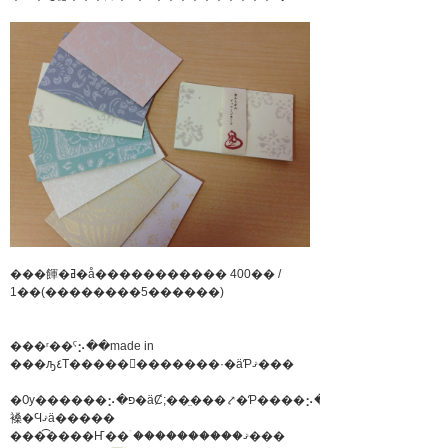
���餫�ߥ�å����������� 400�� /
1��(��������5������)
���ʳ��ˤ⡢��made in
���ԡ٤Τ�����󤬤�������·�äƤޤ���
�Ѹ������⡢�פ�äȻ;��̤���⤤�Ƥ����⡢�����
褬�Ϥޤä�����
���͡����Ҥ��ۤ����������ޤ���