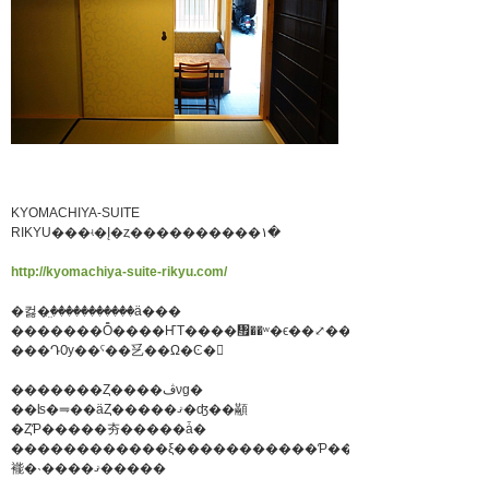
KYOMACHIYA-SUITE
RIKYU���ʵ�Į�ȥ����������١�
http://kyomachiya-suite-rikyu.com/
�컳�̤꤫�����������ä���
�������Ȭ����ҤΤ����᤯��ʷ�ϵ��⤢��ȤƤ��Ť���
���ԴѸ��ˤ��乥��Ω�Ͼ�
�������Ȥ����ڤνɡ�
��ʪ�⥭��äȤ�����ޤ�ʤ��顢
�ȤƤ�����夯�����ǡ�
������������ξ�����������Ƥ���
褦�˴����ޤ�����