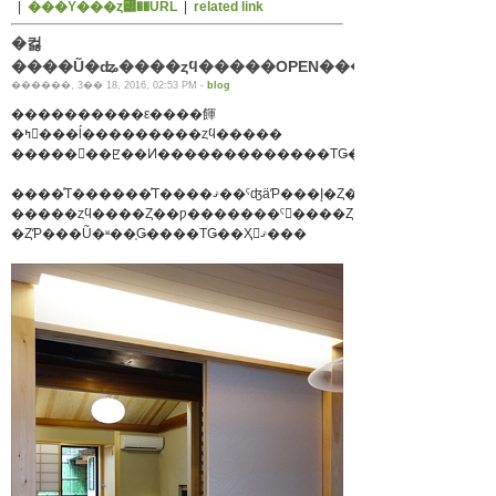
|
���Υ���ȥ꡼��URL
|
related link
�컳
������, 3�� 18, 2016, 02:53 PM -
blog
����������ε����餫
�ߤ򤴺���ĺ���������ȥϥ�����
����ͤΤ������ͤΤ����ޤ��ˤʤäƤ���Į�Ȥ��������
�ȤƤ���Ũ�ʶ��֤Ǥ����ΤǤ��Ҳ𤷤ޤ���