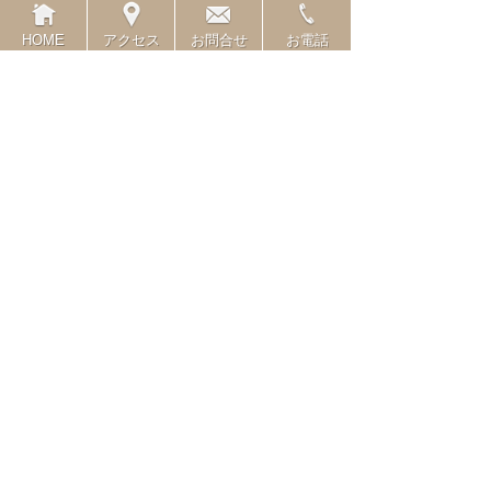
HOME
アクセス
お問合せ
お電話
������Ϣ�٤�
���ԤΤߤ䤳
��ä��ˤơص��������Ť��ꤷ����Ÿ�٤�
���Ť���ޤ�����
KIT�䥹����פʤɡ�����ε����餫
�߾��ʤ��¤Ӥޤ��衪