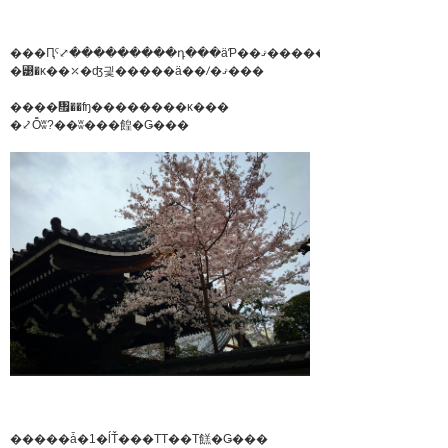
���Ԥˤ⤢���������դ���äƤ��ޤ�����
�꡹�κ��⤫�ʤ긫�����ä��ꤷ�ޤ���
����᤯��ʩ��������κ���
�⤦Ȭʬ?��ʬ���餭�Ǥ���
�����ǡ�1�ĺŤ���ΤΤ��Τ餻�Ǥ���