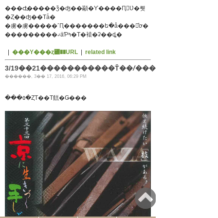
���Ժ߽�����ǯ�ʤ��顢�Ƴ����Ԥ򸫤Ʋ�뤳
�Ȥ��ʤ��Τǡ�
�虜�虜�����˹Ԥ�������ե�å���򤫤ͤơ�
���������ޤäƤߤ�Τ�褤�ʡ��ȡ�
|
���Υ���ȥ꡼��URL
|
related link
3/19��21�����������Ť��ꤷ����Ÿ
������, 3�� 17, 2016, 06:29 PM
���٥�ȤΤ��Τ餻�Ǥ���