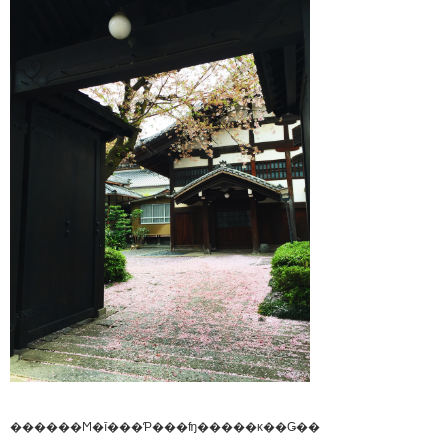
������Ϻ�ī���Ƥ���ʩ�����κ��Ǥ���