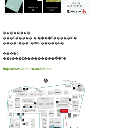
��������
��������ʿ�ˡ���������ʲС�
����ݿ���Ź�αĶȻ�����Ǥ�
����ꢡ
��ݿ���Ź���������߲��ˤ�
http://www.daimaru.co.jp/kobe/