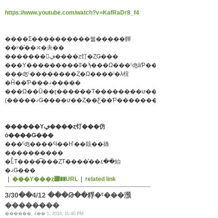
https://www.youtube.com/watch?v=KafRaDr8_f4
����Ʃ���̤�������줿�����餫
��ʸ�ͤ��⤭�夬��
�������򤤥ڥ����ȥ饤�ȤǤ���
���ʤˤ��������Ȥ�Ω����ˡ�λ椬
�Ĥ��Ƥ���ޤ�����
(�����ޤǤ����ư��Ȥ��Ƹ��Ƥ���������й����Ǥ���
������Υڥ����ȥ饤���仿
ȯ����Ǥ���
���ˤʤ����Ϥ��Ҥ��䤤��碌
����������
�ĿͤΤ����͡���ȤΤ����ͤ��٤��紿
�ޤǤ���
|
���Υ���ȥ꡼��URL
|
related link
3/30��4/12 ���Թ��粰�ˤ���澦
��������
������, 4�� 1, 2016, 11:40 PM