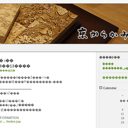
s
����ƥ��
�ۡ���
8��13����
���
���ʤξҲ�
���Ƥ��ơ��������2���֡�����ð����Ź���ޤˤơ�
��������
�����KARABACO mini���������䤵���Ƥ��������ޤ���
Calendar
===================
Ƥ�£���λŻ���
«
��13���ʲС�
��
��졧����ð����Ź�ܴ�5�� ����ץ��⡼�����
졼�����������̡�
4
11
FORMATION
18
 ... /index.jsp
25