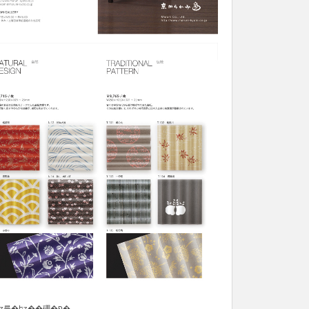
���ߡ�������󥿡��ʥ���ʥ륮�եȥ��硼�פ�