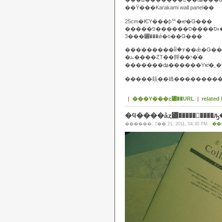
��Ÿ���Karakami wall panel��
25cm�ѤΥ���ƥꥢ�ѥͥ�Ǥ���
�ִ��������פ
3���꡼���ǿ�ȯ��Ǥ���
���������ᥤ�ɤ��ǽ�Ǥ��
�ܥ����ȤΤ��餫��ʸ�ͤ�
�������ʥ������Υѥͥ�˻
�����䤤��碌��������
|
���Υ���ȥ꡼��URL
|
related 
�ϥ����åȥ꡼�����󥷡��
������, 7�� 21, 2011, 04:30 PM -
��