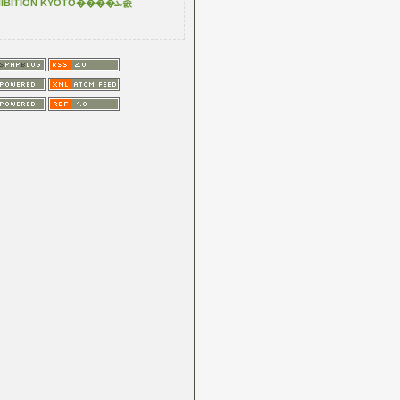
EXHIBITION KYOTO����ܥ졼