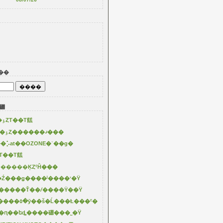
��
꡼
2025�ơ��Ƶ��ٶȤΤ��Τ餻
8/11��18�ϲƵ��ٶȤ������ޤ���
�⡡at��OZONE�ʿ��ɡ�
Τ��Τ餻
������ĶȤˤĤ���
��Ź���ǥ����ˡ����ʽ�Ÿ
������Ť��ꤷ����Ÿ��Ÿ
3/11��Į�Ȥ������٥�ȳ��š�Ĺ���Ƚ���ˤ�
��ԥ��եȡ����硼���˽�Ÿ