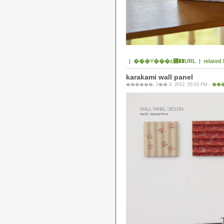
|
���Υ���ȥ꡼��URL
|
related 
karakami wall panel
������, 2�� 8, 2012, 05:03 PM -
���