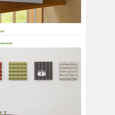
link
��ʤξҲ�