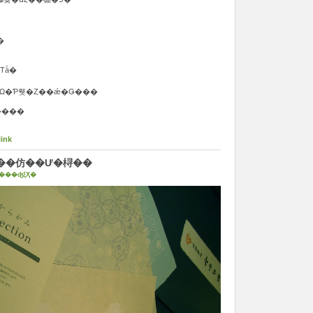
ءסּ����ס���
Τǡ�
�Ω�Ƥ뤳�Ȥ��ǽ�Ǥ���
����
link
��ԡ��仿��Ư�桪��
���ʤξҲ�