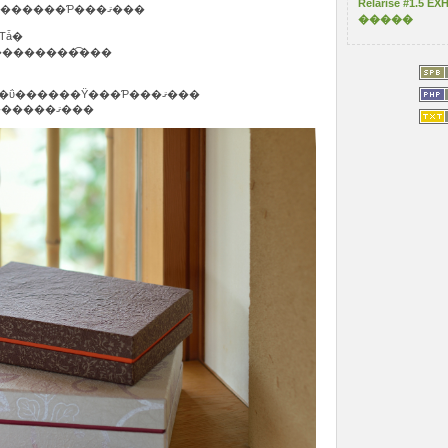
Relarise #1.5 
���ɤ�ߤɤ�Ǥ��Ѱդ����Ƥ��������Ƥ���ޤ���
�����
�ڤ��ߤǤ��Τǡ�
��������͡���
KARABACO��Karakami kit��stamp�ΰ������Ÿ���Ƥ���ޤ���
�������ʻ���Ƥ������������ޤ���