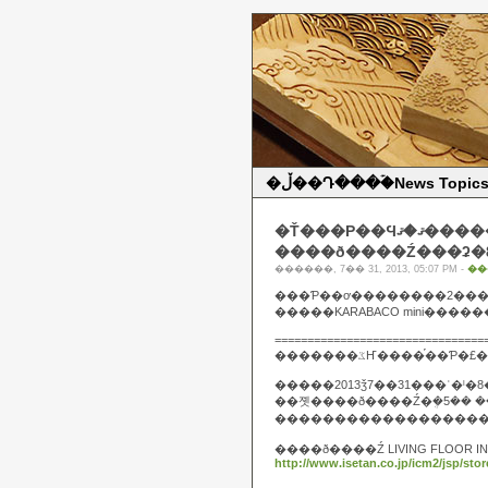
�ڵ��Դ���ۡ�News Topic
�Ť���Ρ��Ϥޤ�ޤ����� i��
����ð����Ź���ʡ�
������, 7�� 31, 2013, 05:07 PM -
��
================================
�������ػҤ����֡��
�����2013ǯ7��31���ʿ�ˡ�8
������������������
����ð����Ź LIVING FLOOR IN
http://www.isetan.co.jp/icm2/jsp/store/