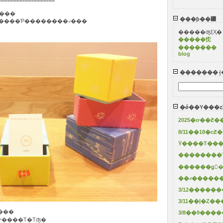
===================
�ä���Τˤʤ�ޤ�����
���ƥ��꡼
�ҤȤޤ�������ˤ��̿����åפ����Ƥ��������ޤ���
�����ʤξҲ�
�����㽸
�������
blog
�������⸡
�ǿ��Υ���ȥ
Ÿ����Τ���
��������
������ǥ󥦥
��ޤ����
3/12�����
���
3/8��9���
ʴ����Τ�Τʤ�