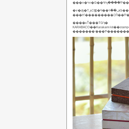
�ɤ�ʤ�Τ˽в񤨤뤫�Ϥ�
���Ҥ���������򸫤Ĥ��Ƥ
����κŤ���ΤǤϡ�