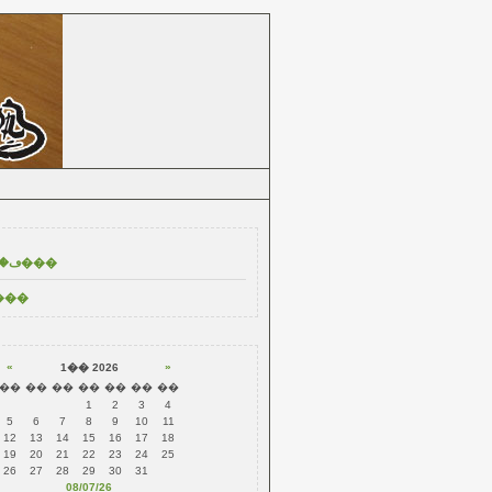
����ۡ���ڡ���
���
«
»
1�� 2026
��
��
��
��
��
��
��
1
2
3
4
5
6
7
8
9
10
11
12
13
14
15
16
17
18
19
20
21
22
23
24
25
26
27
28
29
30
31
08/07/26