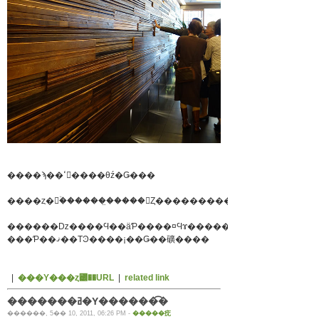
����ϡ��ߵ����θź�Ǥ���
������ǲ����Ϥ��äƤ����¤Ϥɤ������������
���Ƥ��ޤ��ΤϿ����¡��Ǥ��礦����
|
���Υ���ȥ꡼��URL
|
related link
�������ߥ�Υ������͡�
������, 5�� 10, 2011, 06:26 PM -
�����㽸