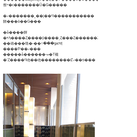
뤤ʷ�ϵ�������Ū�Ǥ�����
�ޤ�������˾��į��Ϥ�����������
餷���ä��Ǥ���
�ǡ����餫
�ߤϡ����Ȥ����ȳ����˻Ȥ���Ȥ������Ȥǡ�
��碌���饹�˶��߹���ǥѥͥ벽
����Ƥ��ޤ���
�����ǡ������⤳�Τ褦
�ʻȤ����Ϥʤ��ʤ��������Ȼפ��ޤ���