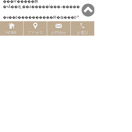
���Ҥ�����餫
�ߤǺ��ʤ˻��ä�����ĺ���ޤ�����
�ѡ��ƥ����������䤫�ʥ���ƥꥢ
�Ȥ���
�μ�����ˤ��Ϥ�����Ǥ��ޤ���
HOME
アクセス
お問合せ
お電話
�����餫�ߤ������˻��Ѥ����ߥ顼
���繥ɾ�Ǥ�����
���󤴼���ˡ�ǡ���Ǥ������ʤ�ơ�
|
���Υ���ȥ꡼��URL
|
related link
����ƥ��
�ۡ���
����ۡ���ڡ���
��������