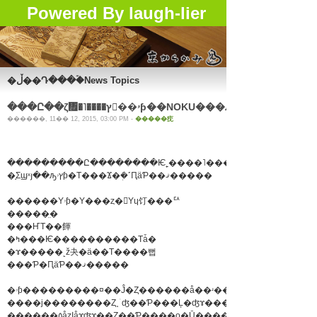
Powered By laugh-lier
�ڵ��Դ���ۡ�News Topics
������, 11�� 12, 2015, 03:00 PM -
�����㽸
�֣Σϣˣյ��ԡץۥƥ�Τ���Ϫ�ܲ�˹ԤäƤ��ޤ�����
������Υۥƥ�Υ���ȥ�󥹤Υɥ饤���ꥢ
�����̤�
���ҤΤ��餫
�ߤ���Ѥ����������Τǡ�
�ɤ�����˻ž夬�ä��Τ����뻡
���Ƥ�ԤäƤ��ޤ�����
�ۥƥ���������¤��Ĵ�Ȥ������å��ʴ����Ǥ�����
����ϳ��������Ȥ˰ۤʤ��Ƥ���Ļ�ʤɤ������������դ
������٥åȥإåɤʤɤ��Ȥ��Ƥ����о�Ū�����