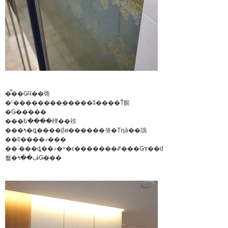
�̿��Ǥϥ��饹
�ˤ��������̤�����ʬ����Ť餤
�Ǥ�����
���ե����椫��衼
���ߤ�ȡ����βø������꿧�Τդä��鴶
��ʬ����ޤ���
��˸���ȡ��ޤ�ʷ�ϵ�������ꤽ���Ǥɤ��ʤ
뤫�ڤ��ߤǤ���