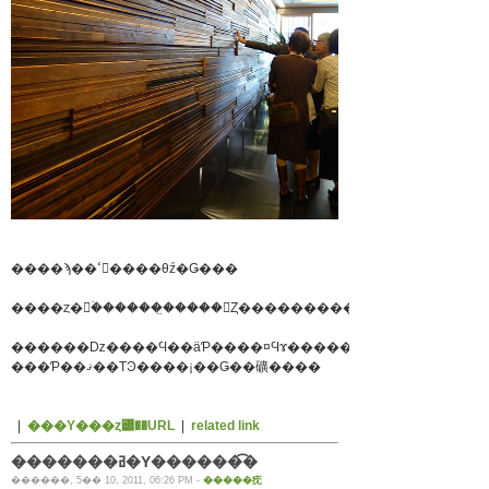
����ϡ��ߵ����θź�Ǥ���
������ǲ����Ϥ��äƤ����¤Ϥɤ������������
���Ƥ��ޤ��ΤϿ����¡��Ǥ��礦����
|
���Υ���ȥ꡼��URL
|
related link
�������ߥ�Υ������͡�
������, 5�� 10, 2011, 06:26 PM -
�����㽸