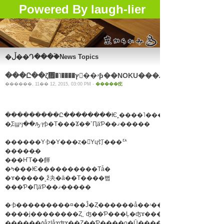
Powered By laugh-lier
�ڵ��Դ���ۡ�News Topics
������, 11�� 12, 2015, 03:00 PM -
�����㽸
�֣Σϣˣյ��ԡץۥƥ�Τ���Ϫ�ܲ�˹ԤäƤ��ޤ�����
������Υۥƥ�Υ���ȥ�󥹤Υɥ饤���ꥢ
�����̤�
���ҤΤ��餫
�ߤ���Ѥ����������Τǡ�
�ɤ�����˻ž夬�ä��Τ����뻡
���Ƥ�ԤäƤ��ޤ�����
�ۥƥ���������¤��Ĵ�Ȥ������å��ʴ����Ǥ�����
����ϳ��������Ȥ˰ۤʤ��Ƥ���Ļ�ʤɤ������������դ
������٥åȥإåɤʤɤ��Ȥ��Ƥ����о�Ū�����