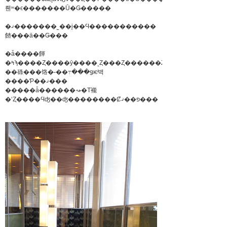
뤤ʷ�ϵ�������Ū�Ǥ�����
�ޤ�������˾��į��Ϥ�����������
餷���ä��Ǥ���
�ǡ����餫
�ߤϡ����Ȥ����ȳ����˻Ȥ���Ȥ������Ȥǡ�
��碌���饹�˶��߹���ǥѥͥ벽
����Ƥ��ޤ���
�����ǡ������⤳�Τ褦
�ʻȤ����Ϥʤ��ʤ��������Ȼפ��ޤ���