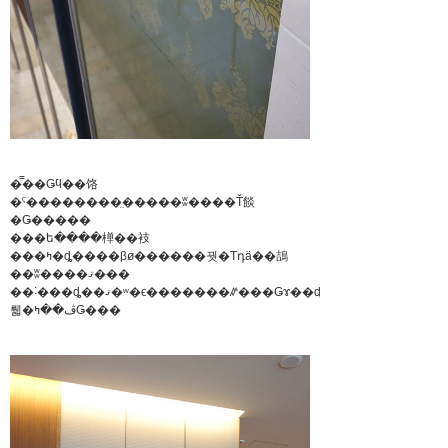
�̿��Ǥϥ��饹
�ˤ��������̤�����ʬ����Ť餤
�Ǥ�����
���ե����椫��衼
���ߤ�ȡ����βø������꿧�Τդä��鴶
��ʬ����ޤ���
��˸���ȡ��ޤ�ʷ�ϵ�������ꤽ���Ǥɤ��ʤ
뤫�ڤ��ߤǤ���