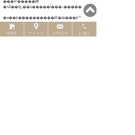
���Ҥ�����餫
�ߤǺ��ʤ˻��ä�����ĺ���ޤ�����
�ѡ��ƥ����������䤫�ʥ���ƥꥢ
�Ȥ���
�μ�����ˤ��Ϥ�����Ǥ��ޤ���
HOME
アクセス
お問合せ
お電話
�����餫�ߤ������˻��Ѥ����ߥ顼
���繥ɾ�Ǥ�����
���󤴼���ˡ�ǡ���Ǥ������ʤ�ơ�
|
���Υ���ȥ꡼��URL
|
related link
����ƥ��
�ۡ���
����ۡ���ڡ���
��������