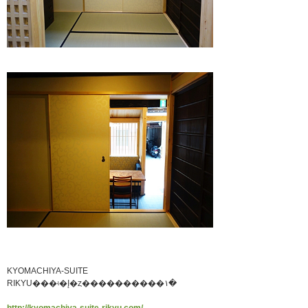
KYOMACHIYA-SUITE
RIKYU���ʵ�Į�ȥ����������١�
http://kyomachiya-suite-rikyu.com/