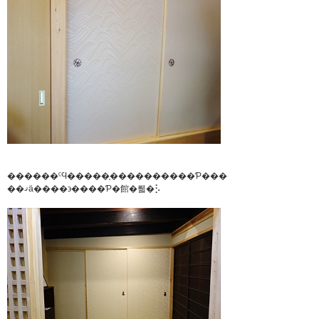
������ˤϤ�����̩����������Ƥ����Ǥ���
��ޤä����϶����Ƥ�館�뤫�⡣