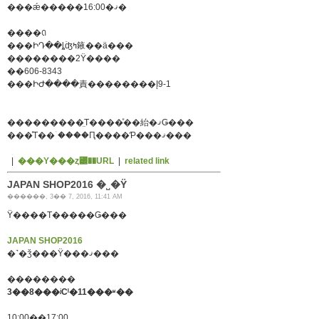
���ǽ�����16:00�ޤ�
����ꢡ
���ԻԴ��ȴۡʤߤ䤳��ä���
��������2Ÿ����
��606-8343
���ԻԺ����責��������Į9-1
���������̤Τ����ͤ��紿�ޤǤ���
���ͤΤ��ۤ����Ԥ����Ƥ���ޤ���
|
���Υ���ȥ꡼��URL
|
related link
JAPAN SHOP2016 �˽�Ÿ
������, 3�� 7, 2016, 11:41 AM
Ÿ����Τ�����Ǥ���
JAPAN SHOP2016
�˺�ǯ���Ÿ���ޤ���
��������
3��8���ʲСˡ�11���ʶ��
10:00��17:00