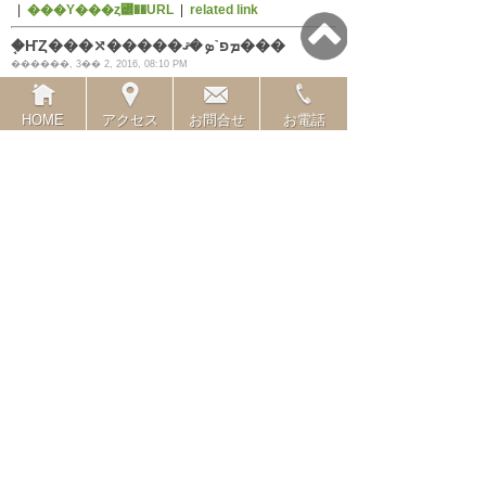
|
���Υ���ȥ꡼��URL
|
related link
�֤ҤȤ���⤯�����ܡפ˺ܤ�ޤ���
������, 3�� 2, 2016, 08:10 PM
HOME
アクセス
お問合せ
お電話
�����١�����ޥ�����Ҥ�����Ǥλ���
�֤ҤȤ���⤯�����ܡפ�
����Τ��餫��ʸ�ͤ��Ȥ��ޤ�������