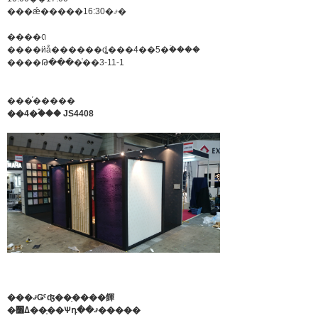
���ǽ�����16:30�ޤ�
����ꢡ
����ӥå������ȡ���4��5�ۡ����
����Թ����ͭ��3-11-1
���֡�����
��4�ۡ��� JS4408
���ޤǤˤʤ��ֵ����餫
�ߡ׶��֤��Ѱդ��ޤ�����