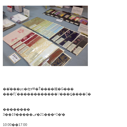
��ͧ���μ±�ʤɤⳫ�Ť����褦�Ǥ���
���Ԥ˺������������ʼꤷ���ȡ����󸫤���Ƥ�������
��������
3��19�����ڡˡ�21���ʷ�ˡ�
10:00��17:00