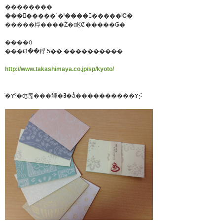
��������
��������ʿ�ˡ���������ʲС�
�����粰����Ź�αĶȻ�����Ǥ�
����ꢡ
���Թ��粰 5�� ����������
http://www.takashimaya.co.jp/sp/kyoto/
̾�ɤˤ�ʤ롢���餫�ߥ�å����������ɤ⡪