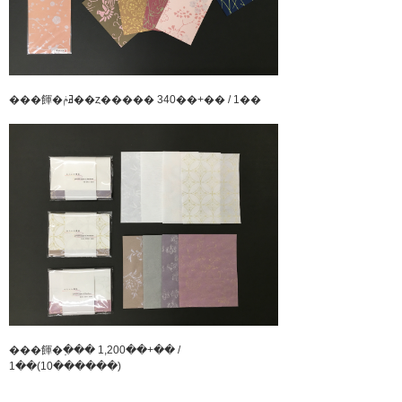
���餫�ߥݥ��ȥ����� 340��+�� / 1��
���餫�߲��� 1,200��+�� /
1��(10������)