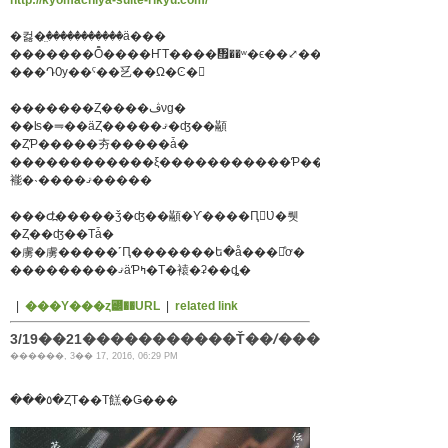
�컳�̤꤫�����������ä���
�������Ȭ����ҤΤ����᤯��ʷ�ϵ��⤢��ȤƤ��Ť���
���ԴѸ��ˤ��乥��Ω�Ͼ�
�������Ȥ����ڤνɡ�
��ʪ�⥭��äȤ�����ޤ�ʤ��顢
�ȤƤ�����夯�����ǡ�
������������ξ�����������Ƥ���
褦�˴����ޤ�����
���Ժ߽�����ǯ�ʤ��顢�Ƴ����Ԥ򸫤Ʋ�뤳
�Ȥ��ʤ��Τǡ�
�虜�虜�����˹Ԥ�������ե�å���򤫤ͤơ�
���������ޤäƤߤ�Τ�褤�ʡ��ȡ�
|
���Υ���ȥ꡼��URL
|
related link
3/19��21�����������Ť��ꤷ����Ÿ
������, 3�� 17, 2016, 06:29 PM
���٥�ȤΤ��Τ餻�Ǥ���