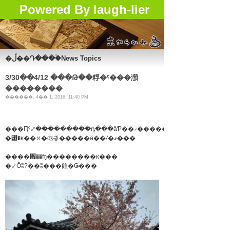
Powered By laugh-lier
�ڵ��Դ���ۡ�News Topics
3/30��4/12 ���Թ��粰�ˤ���澦
��������
������, 4�� 1, 2016, 11:40 PM
���Ԥˤ⤢���������դ���äƤ��ޤ�����
�꡹�κ��⤫�ʤ긫�����ä��ꤷ�ޤ���
����᤯��ʩ��������κ���
�⤦Ȭʬ?��ʬ���餭�Ǥ���