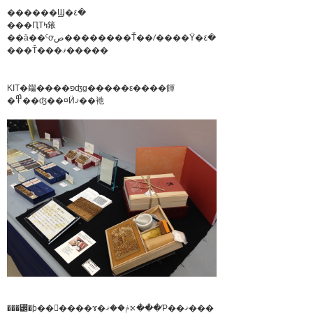
������Ϣ�٤�
���ԤΤߤ䤳
��ä��ˤơص��������Ť��ꤷ����Ÿ�٤�
���Ť���ޤ�����
KIT�䥹����פʤɡ�����ε����餫
�߾��ʤ��¤Ӥޤ��衪
���꡼�ƥ��󥰥����ɤ�ݥ��ޤ⤪���Ƥ��ޤ���