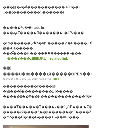
���餫�ߥ�å����������� 400�� /
1��(��������5������)
���ʳ��ˤ⡢��made in
���ԡ٤Τ�����󤬤�������·�äƤޤ���
�Ѹ������⡢�פ�äȻ;��̤���⤤�Ƥ����⡢�����
褬�Ϥޤä�����
���͡����Ҥ��ۤ����������ޤ���
|
���Υ���ȥ꡼��URL
|
related link
�컳
������, 3�� 18, 2016, 02:53 PM -
blog
����������ε����餫
�ߤ򤴺���ĺ���������ȥϥ�����
����ͤΤ������ͤΤ����ޤ��ˤʤäƤ���Į�Ȥ��������
�ȤƤ���Ũ�ʶ��֤Ǥ����ΤǤ��Ҳ𤷤ޤ���