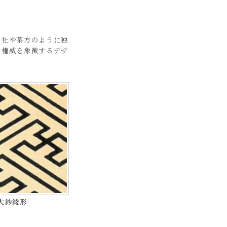
寺社や茶方のように独
と権威を象徴するデザ
大紗綾形