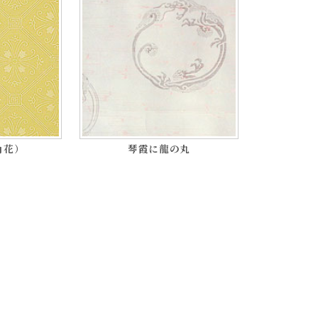
角花）
琴霞に龍の丸