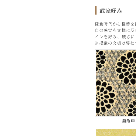
武家好み
鎌倉時代から権勢を
自の感覚を文様に反
インを好み、硬さに
※掲載の文様は弊社
菊亀甲